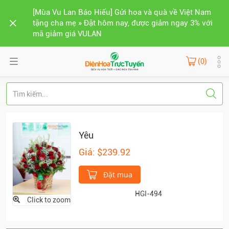
[Mùa Vu Lan Báo Hiếu] Gửi hoa và quà về Việt Nam
tặng cha mẹ » Đặt hôm nay, được giảm ngay 3% với
mã giảm giá VULAN
(0)
Yêu
Giá: $239.92
Đặt mua
HGI-494
Click to zoom