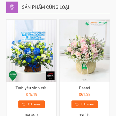
SẢN PHẨM CÙNG LOẠI
Tình yêu vĩnh cửu
Pastel
$75.19
$61.38
Đặt mua
Đặt mua
HGI-4407
HBI-110