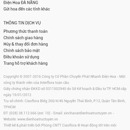
Điện Hoa
ĐÀ NẴNG
Gửi hoa đến các tỉnh khác
THÔNG TIN DỊCH VỤ
Phương thức thanh toán
Chính sách giao hàng
Hủy & thay đổi đơn hàng
Chính sách bảo mật
Điều khoản sử dụng
Trang hỗ trợ khách hàng
Copyright © 2007-2016 Công ty Cổ Phần Chuyển Phát Nhanh Điện Hoa - Một
công ty thành viên của Interflora toàn cầu
Giấy chứng nhận ĐKKD số 0311502940 do Sở Kế hoạch & Đầu tư TP. HCM cấp
ngày 19/01/2012
Trụ sở chính: Ciaoflora Bldg 260/4/46 Nguyễn Thái Bình, P.12, Quận Tân Bình,
TPHCM
ĐT: (028) 38.112.666 (ext. 10) - Email:
xinchaoatdienhoatructuyen.vn
-
Website:
www.dienhoatructuyen.vn
Thiết kế & phát triển bởi Phòng CNTT Ciaoflora ® Hoạt động tốt trên môi