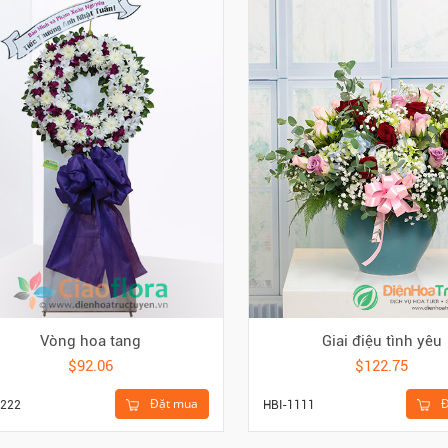
Vòng hoa tang
Giai điệu tình yêu
$92.06
$122.75
Đặt mua
Đ
222
HBI-1111