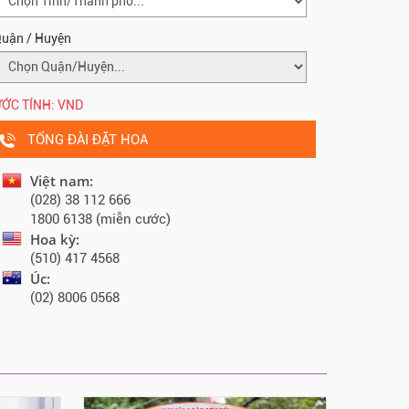
uận / Huyện
ỚC TÍNH:
VND
TỔNG ĐÀI ĐẶT HOA
Việt nam:
(028) 38 112 666
1800 6138 (miễn cước)
Hoa kỳ:
(510) 417 4568
Úc:
(02) 8006 0568