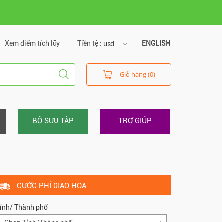
Xem điểm tích lũy
Tiền tệ :
ENGLISH
usd
usd
Giỏ hàng (0)
vnd
BỘ SƯU TẬP
TRỢ GIÚP
CƯỚC PHÍ GIAO HOA
ỉnh/ Thành phố