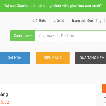
Tại sao Ciaoflora chỉ sử dụng nhân viên giao hoa của mình?
Giới thiệu
Liên hệ
Trạng thái đơn hàng
Danh mục
Chọn giá
LOẠI HOA
KIỂU DÁNG
QUÀ TẶNG KÈM
hàng
T
75.32