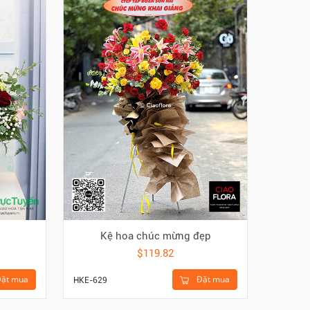
Kệ hoa chúc mừng đẹp
B
$119.82
Đặt mua
ặt mua
HKE-629
HBI-123