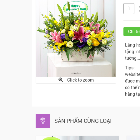
Chi t
Lẵng ho
tặng n
tường..
Tips:
M
websit
Click to zoom
được m
có thể 
hàng t
SẢN PHẨM CÙNG LOẠI