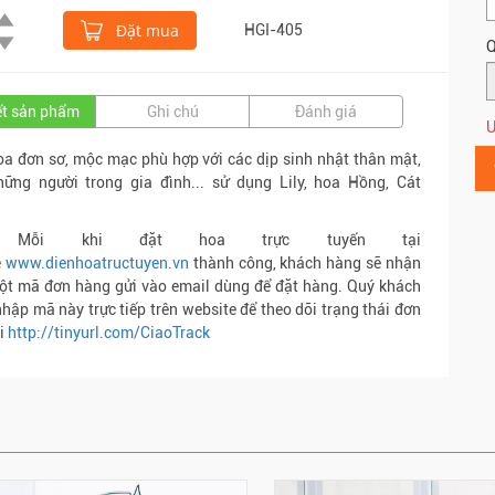
Đặt mua
HGI-405
Q
iết sản phẩm
Ghi chú
Đánh giá
Ư
a đơn sơ, mộc mạc phù hợp với các dịp sinh nhật thân mật,
hững người trong gia đình... sử dụng Lily, hoa Hồng, Cát
.
ỗi khi đặt hoa trực tuyến tại
e
www.dienhoatructuyen.vn
thành công, khách hàng sẽ nhận
ột mã đơn hàng gửi vào email dùng để đặt hàng. Quý khách
nhập mã này trực tiếp trên website để theo dõi trạng thái đơn
ại
http://tinyurl.com/CiaoTrack