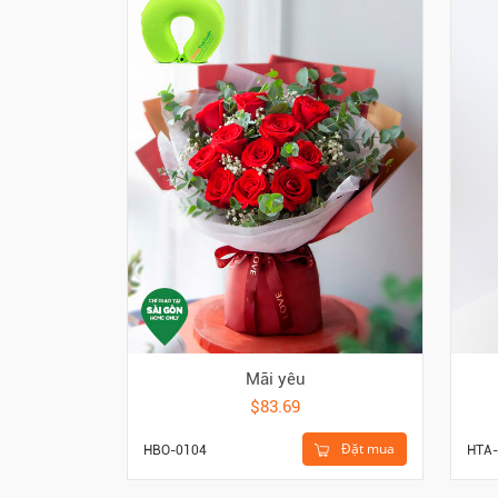
Mãi yêu
$83.69
Đặt mua
HBO-0104
HTA-