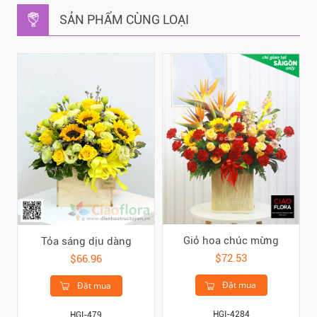
SẢN PHẨM CÙNG LOẠI
Giỏ hoa chúc mừng
Tỏa sáng dịu dàng
$72.53
$66.96
Đặt mua
Đặt mua
HGI-4284
HGI-479