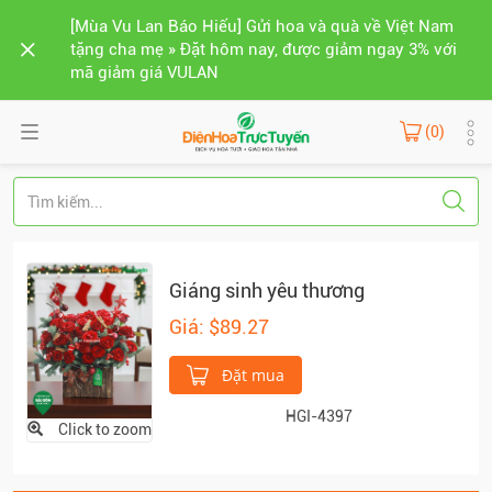
[Mùa Vu Lan Báo Hiếu] Gửi hoa và quà về Việt Nam
tặng cha mẹ » Đặt hôm nay, được giảm ngay 3% với
mã giảm giá VULAN
(0)
Giáng sinh yêu thương
Giá: $89.27
Đặt mua
HGI-4397
Click to zoom