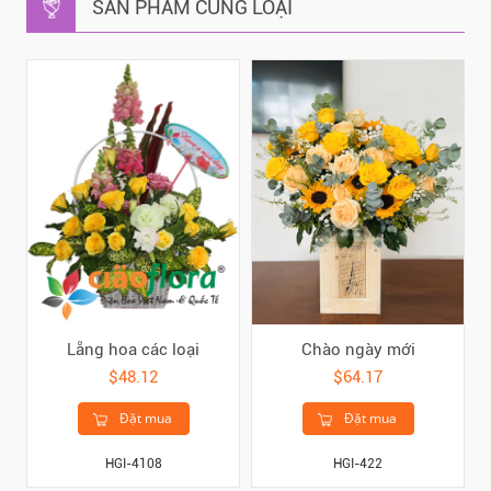
SẢN PHẨM CÙNG LOẠI
Lẵng hoa các loại
Chào ngày mới
$48.12
$64.17
Đặt mua
Đặt mua
HGI-4108
HGI-422