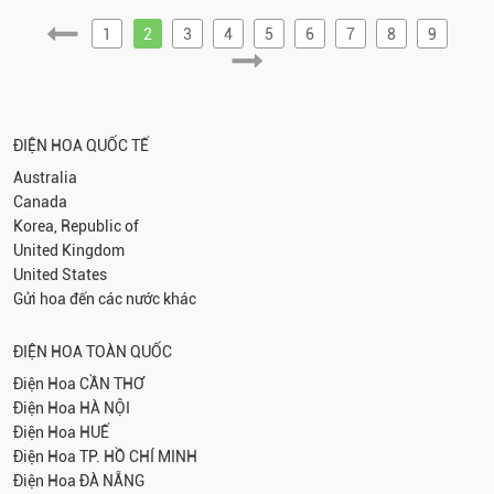
1
2
3
4
5
6
7
8
9
ĐIỆN HOA QUỐC TẾ
Australia
Canada
Korea, Republic of
United Kingdom
United States
Gửi hoa đến các nước khác
ĐIỆN HOA TOÀN QUỐC
Điện Hoa
CẦN THƠ
Điện Hoa
HÀ NỘI
Điện Hoa
HUẾ
Điện Hoa
TP. HỒ CHÍ MINH
Điện Hoa
ĐÀ NẴNG