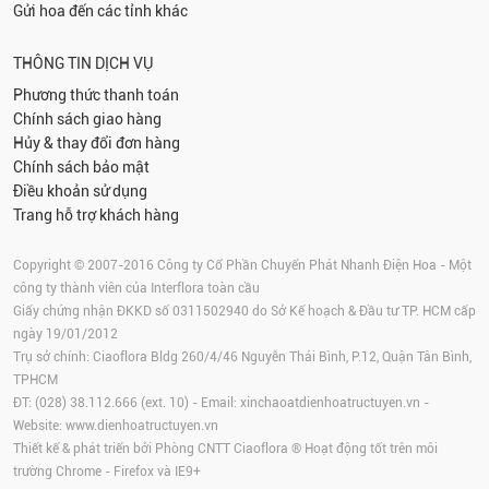
Gửi hoa đến các tỉnh khác
THÔNG TIN DỊCH VỤ
Phương thức thanh toán
Chính sách giao hàng
Hủy & thay đổi đơn hàng
Chính sách bảo mật
Điều khoản sử dụng
Trang hỗ trợ khách hàng
Copyright © 2007-2016 Công ty Cổ Phần Chuyển Phát Nhanh Điện Hoa - Một
công ty thành viên của Interflora toàn cầu
Giấy chứng nhận ĐKKD số 0311502940 do Sở Kế hoạch & Đầu tư TP. HCM cấp
ngày 19/01/2012
Trụ sở chính: Ciaoflora Bldg 260/4/46 Nguyễn Thái Bình, P.12, Quận Tân Bình,
TPHCM
ĐT: (028) 38.112.666 (ext. 10) - Email:
xinchaoatdienhoatructuyen.vn
-
Website:
www.dienhoatructuyen.vn
Thiết kế & phát triển bởi Phòng CNTT Ciaoflora ® Hoạt động tốt trên môi
trường
Chrome
-
Firefox
và IE9+