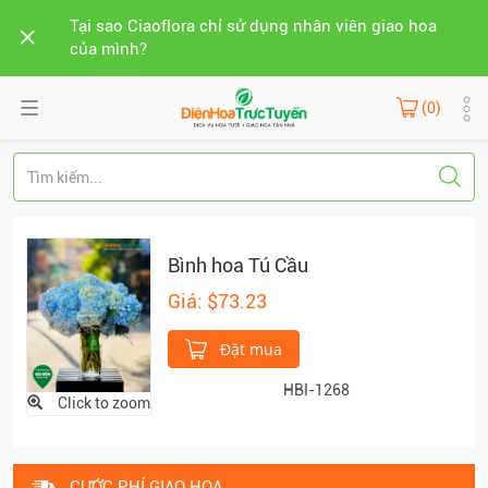
Tại sao Ciaoflora chỉ sử dụng nhân viên giao hoa
của mình?
(0)
Bình hoa Tú Cầu
Giá: $73.23
Đặt mua
HBI-1268
Click to zoom
CƯỚC PHÍ GIAO HOA