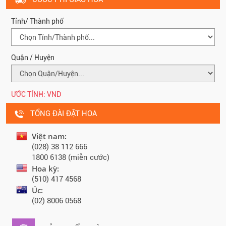
Tỉnh/ Thành phố
Quận / Huyện
ƯỚC TÍNH:
VND
TỔNG ĐÀI ĐẶT HOA
Việt nam:
(028) 38 112 666
1800 6138 (miễn cước)
Hoa kỳ:
(510) 417 4568
Úc:
(02) 8006 0568