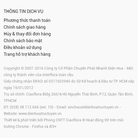
THÔNG TIN DỊCH VỤ
Phương thức thanh toán
Chính sách giao hàng
Hủy & thay đổi đơn hàng
Chính sách bảo mật
Điều khoản sử dụng
Trang hỗ trợ khách hàng
Copyright © 2007-2016 Công ty Cổ Phần Chuyển Phát Nhanh Điện Hoa - Một
công ty thành viên của Interflora toàn cầu
Giấy chứng nhận ĐKKD số 0311502940 do Sở Kế hoạch & Đầu tư TP. HCM cấp
ngày 19/01/2012
Trụ sở chính: Ciaoflora Bldg 260/4/46 Nguyễn Thái Bình, P.12, Quận Tân Bình,
TPHCM
ĐT: (028) 38.112.666 (ext. 10) - Email:
xinchaoatdienhoatructuyen.vn
-
Website:
www.dienhoatructuyen.vn
Thiết kế & phát triển bởi Phòng CNTT Ciaoflora ® Hoạt động tốt trên môi
trường
Chrome
-
Firefox
và IE9+