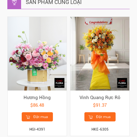
SẢN PHẨM CÙNG LOẠI
Hương Hồng
Vinh Quang Rực Rỡ
$86.48
$91.37
Đặt mua
Đặt mua
HGI-4391
HKE-6305