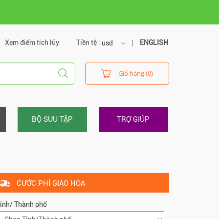
Xem điểm tích lũy
Tiền tệ :
ENGLISH
usd
usd
Giỏ hàng (0)
vnd
BỘ SƯU TẬP
TRỢ GIÚP
CƯỚC PHÍ GIAO HOA
ỉnh/ Thành phố