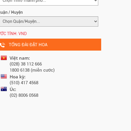
uận / Huyện
ỚC TÍNH:
VND
TỔNG ĐÀI ĐẶT HOA
Việt nam:
(028) 38 112 666
1800 6138 (miễn cước)
Hoa kỳ:
(510) 417 4568
Úc:
(02) 8006 0568