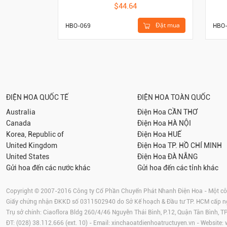
$44.64
Đặt mua
HBO-069
HBO
ĐIỆN HOA QUỐC TẾ
ĐIỆN HOA TOÀN QUỐC
Australia
Điện Hoa
CẦN THƠ
Canada
Điện Hoa
HÀ NỘI
Korea, Republic of
Điện Hoa
HUẾ
United Kingdom
Điện Hoa
TP. HỒ CHÍ MINH
United States
Điện Hoa
ĐÀ NẴNG
Gửi hoa đến các nước khác
Gửi hoa đến các tỉnh khác
Copyright © 2007-2016 Công ty Cổ Phần Chuyển Phát Nhanh Điện Hoa - Một công
Giấy chứng nhận ĐKKD số 0311502940 do Sở Kế hoạch & Đầu tư TP. HCM cấp 
Trụ sở chính: Ciaoflora Bldg 260/4/46 Nguyễn Thái Bình, P.12, Quận Tân Bình, 
ĐT: (028) 38.112.666 (ext. 10) - Email:
xinchaoatdienhoatructuyen.vn
- Website: