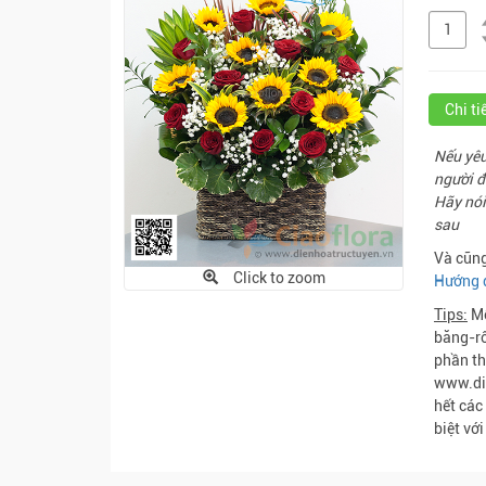
Chi t
Nếu yêu
người đ
Hãy nói
sau
Và cũng
Click to zoom
Hướng 
Tips:
Mỗ
băng-rô
phần th
www.die
hết các
biệt vớ