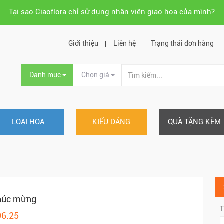
Tại sao Ciaoflora chỉ sử dụng nhân viên giao hoa của mình?
Giới thiệu
Liên hệ
Trạng thái đơn hàng
Danh mục
Chọn giá
LOẠI HOA
KIỂU DÁNG
QUÀ TẶNG KÈM
húc mừng
T
96.25