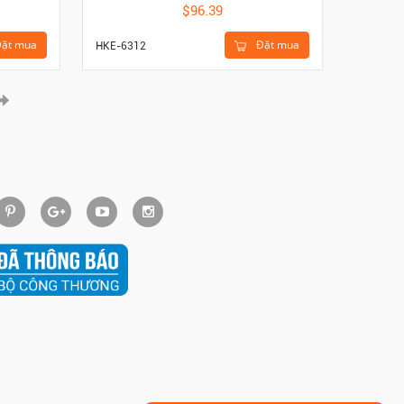
$96.39
ặt mua
Đặt mua
HKE-6312
HKE-616