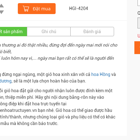
Đặt mua
HGI-4204
Q
iết sản phẩm
Ghi chú
Đánh giá
Ư
 thương ai đó thật nhiều, đừng đợi đến ngày mai mới nói cho
ó biết,
 luôn hôm nay vì,... ngày mai bạn rất có thể sẽ là người đến
 đừng ngại ngùng, một giỏ hoa xinh xắn với cả
hoa Hồng
và
dương
, sẽ là một lựa chọn hoàn hảo của bạn.
i giỏ hoa đặt gửi cho người nhận luôn được đính kèm một
n, thiệp miễn phí. Hãy ghi nội dung băng-rôn này vào
ông điệp khi đặt hoa trực tuyến tại
nhoatructuyen.vn bạn nhé. Giỏ hoa có thể giao được hầu
 tỉnh/thành, nhưng chủng loại giỏ và phụ liệu có thể có khác
i mẫu mà không cần báo trước.