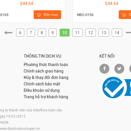
$44.64
$44.64
Đặt mua
Đ
-0169
HBO-0150
6
7
8
9
10
11
12
13
14
THÔNG TIN DỊCH VỤ
KẾT NỐI
Phương thức thanh toán
Chính sách giao hàng
Hủy & thay đổi đơn hàng
Chính sách bảo mật
Điều khoản sử dụng
Trang hỗ trợ khách hàng
 ty thành viên của Interflora toàn cầu
ngày 19/01/2012
TPHCM
www.dienhoatructuyen.vn