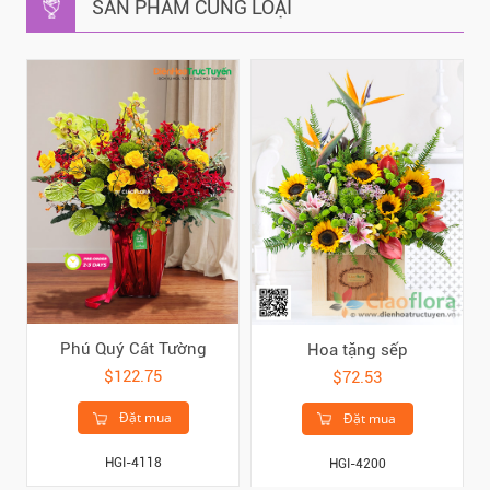
SẢN PHẨM CÙNG LOẠI
Phú Quý Cát Tường
Hoa tặng sếp
$122.75
$72.53
Đặt mua
Đặt mua
HGI-4118
HGI-4200