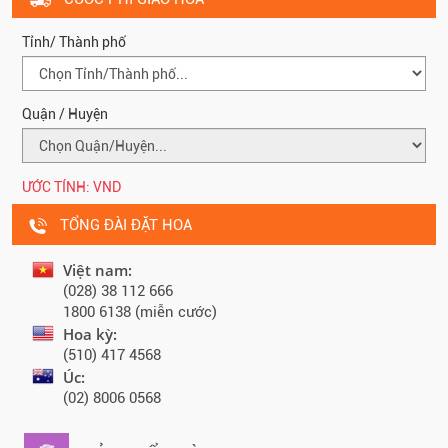
Tỉnh/ Thành phố
Quận / Huyện
ƯỚC TÍNH:
VND
TỔNG ĐÀI ĐẶT HOA
Việt nam:
(028) 38 112 666
1800 6138 (miễn cước)
Hoa kỳ:
(510) 417 4568
Úc:
(02) 8006 0568