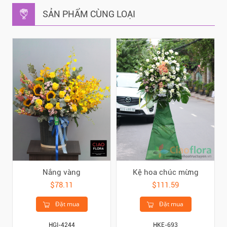
SẢN PHẨM CÙNG LOẠI
Nắng vàng
Kệ hoa chúc mừng
$78.11
$111.59
Đặt mua
Đặt mua
HGI-4244
HKE-693