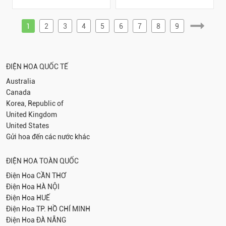
1
2
3
4
5
6
7
8
9
ĐIỆN HOA QUỐC TẾ
Australia
Canada
Korea, Republic of
United Kingdom
United States
Gửi hoa đến các nước khác
ĐIỆN HOA TOÀN QUỐC
Điện Hoa
CẦN THƠ
Điện Hoa
HÀ NỘI
Điện Hoa
HUẾ
Điện Hoa
TP. HỒ CHÍ MINH
Điện Hoa
ĐÀ NẴNG