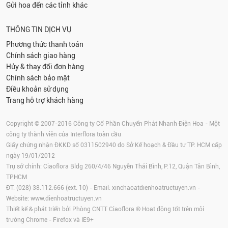
Gửi hoa đến các tỉnh khác
THÔNG TIN DỊCH VỤ
Phương thức thanh toán
Chính sách giao hàng
Hủy & thay đổi đơn hàng
Chính sách bảo mật
Điều khoản sử dụng
Trang hỗ trợ khách hàng
Copyright © 2007-2016 Công ty Cổ Phần Chuyển Phát Nhanh Điện Hoa - Một
công ty thành viên của Interflora toàn cầu
Giấy chứng nhận ĐKKD số 0311502940 do Sở Kế hoạch & Đầu tư TP. HCM cấp
ngày 19/01/2012
Trụ sở chính: Ciaoflora Bldg 260/4/46 Nguyễn Thái Bình, P.12, Quận Tân Bình,
TPHCM
ĐT: (028) 38.112.666 (ext. 10) - Email:
xinchaoatdienhoatructuyen.vn
-
Website:
www.dienhoatructuyen.vn
Thiết kế & phát triển bởi Phòng CNTT Ciaoflora ® Hoạt động tốt trên môi
trường
Chrome
-
Firefox
và IE9+