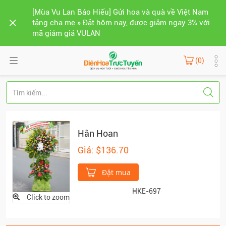
[Mùa Vu Lan Báo Hiếu] Gửi hoa và quà về Việt Nam
tặng cha mẹ » Đặt hôm nay, được giảm ngay 3% với
mã giảm giá VULAN
(0)
Hân Hoan
Giá: $136.70
Đặt mua
HKE-697
Click to zoom