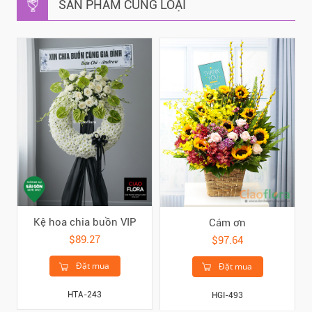
SẢN PHẨM CÙNG LOẠI
Kệ hoa chia buồn VIP
Cám ơn
$89.27
$97.64
Đặt mua
Đặt mua
HTA-243
HGI-493