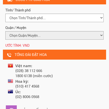
Tỉnh/ Thành phố
Quận / Huyện
ƯỚC TÍNH:
VND
TỔNG ĐÀI ĐẶT HOA
Việt nam:
(028) 38 112 666
1800 6138 (miễn cước)
Hoa kỳ:
(510) 417 4568
Úc:
(02) 8006 0568