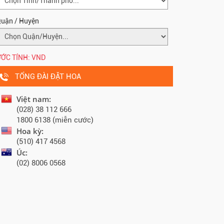
uận / Huyện
ỚC TÍNH:
VND
TỔNG ĐÀI ĐẶT HOA
Việt nam:
(028) 38 112 666
1800 6138 (miễn cước)
Hoa kỳ:
(510) 417 4568
Úc:
(02) 8006 0568