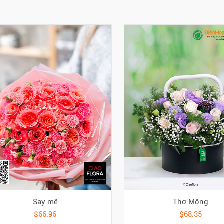
Say mê
Thơ Mộng
$66.96
$68.35