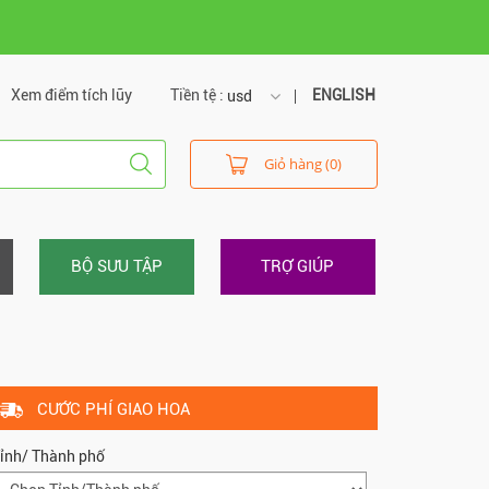
Xem điểm tích lũy
Tiền tệ :
ENGLISH
usd
usd
Giỏ hàng (0)
vnd
BỘ SƯU TẬP
TRỢ GIÚP
CƯỚC PHÍ GIAO HOA
ỉnh/ Thành phố