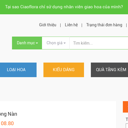
Tại sao Ciaoflora chỉ sử dụng nhân viên giao hoa của mình?
Giới thiệu
Liên hệ
Trạng thái đơn hàng
Danh mục
Chọn giá
LOẠI HOA
KIỂU DÁNG
QUÀ TẶNG KÈM
ồng Nàn
T
108.80