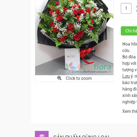
Chi t
Hoa hồn
cửu.
Bó đóa 
hợp với
tượng v
Lưu ý
: 
Click to zoom
báo trư
hàng đi
xinh xắ
nghiệp 
Xem thê