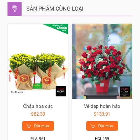
SẢN PHẨM CÙNG LOẠI
Chậu hoa cúc
Vẻ đẹp hoàn hảo
$82.30
$133.91
Đặt mua
Đặt mua
PLA-961
HGI-459