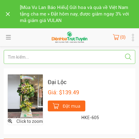
[Mùa Vu Lan Báo Hiếu] Gửi hoa và quà về Việt Nam
tặng cha mẹ » Đặt hôm nay, được giảm ngay 3% với
mã giảm giá VULAN
(0)
Đại Lộc
Giá: $139.49
Đặt mua
HKE-605
Click to zoom