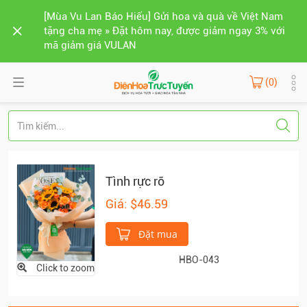
[Mùa Vu Lan Báo Hiếu] Gửi hoa và quà về Việt Nam
tặng cha mẹ » Đặt hôm nay, được giảm ngay 3% với
mã giảm giá VULAN
(0)
Tình rực rỡ
Giá: $46.59
Đặt mua
HBO-043
Click to zoom