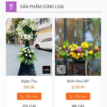
SẢN PHẨM CÙNG LOẠI
Ngàn Thu
Bình Hoa VIP
$92.06
$139.49
Đặt mua
Đặt mua
HTA-2146
HBI-1263