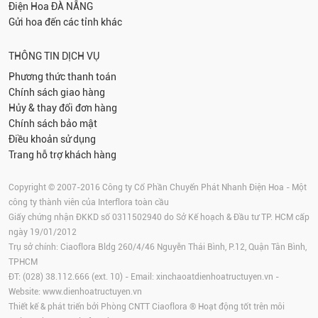
Điện Hoa
ĐÀ NẴNG
Gửi hoa đến các tỉnh khác
THÔNG TIN DỊCH VỤ
Phương thức thanh toán
Chính sách giao hàng
Hủy & thay đổi đơn hàng
Chính sách bảo mật
Điều khoản sử dụng
Trang hỗ trợ khách hàng
Copyright © 2007-2016 Công ty Cổ Phần Chuyển Phát Nhanh Điện Hoa - Một
công ty thành viên của Interflora toàn cầu
Giấy chứng nhận ĐKKD số 0311502940 do Sở Kế hoạch & Đầu tư TP. HCM cấp
ngày 19/01/2012
Trụ sở chính: Ciaoflora Bldg 260/4/46 Nguyễn Thái Bình, P.12, Quận Tân Bình,
TPHCM
ĐT: (028) 38.112.666 (ext. 10) - Email:
xinchaoatdienhoatructuyen.vn
-
Website:
www.dienhoatructuyen.vn
Thiết kế & phát triển bởi Phòng CNTT Ciaoflora ® Hoạt động tốt trên môi