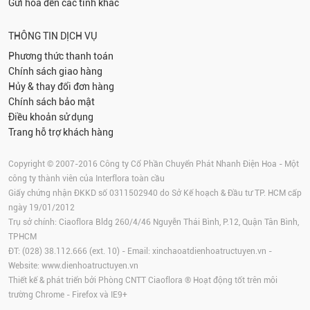
Gửi hoa đến các tỉnh khác
THÔNG TIN DỊCH VỤ
Phương thức thanh toán
Chính sách giao hàng
Hủy & thay đổi đơn hàng
Chính sách bảo mật
Điều khoản sử dụng
Trang hỗ trợ khách hàng
Copyright © 2007-2016 Công ty Cổ Phần Chuyển Phát Nhanh Điện Hoa - Một
công ty thành viên của Interflora toàn cầu
Giấy chứng nhận ĐKKD số 0311502940 do Sở Kế hoạch & Đầu tư TP. HCM cấp
ngày 19/01/2012
Trụ sở chính: Ciaoflora Bldg 260/4/46 Nguyễn Thái Bình, P.12, Quận Tân Bình,
TPHCM
ĐT: (028) 38.112.666 (ext. 10) - Email:
xinchaoatdienhoatructuyen.vn
-
Website:
www.dienhoatructuyen.vn
Thiết kế & phát triển bởi Phòng CNTT Ciaoflora ® Hoạt động tốt trên môi
trường
Chrome
-
Firefox
và IE9+