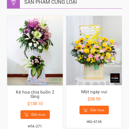
SẢN PHẨM CÙNG LOẠI
Một ngày vui
Kệ hoa chia buồn 2
tầng
$58.59
$138.10
Đặt mua
Đặt mua
HGI-4134
HTA-271