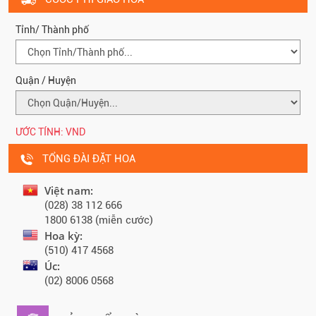
Tỉnh/ Thành phố
Quận / Huyện
ƯỚC TÍNH:
VND
TỔNG ĐÀI ĐẶT HOA
Việt nam:
(028) 38 112 666
1800 6138 (miễn cước)
Hoa kỳ:
(510) 417 4568
Úc:
(02) 8006 0568