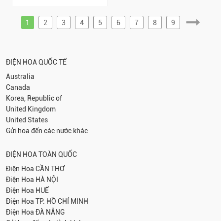
1
2
3
4
5
6
7
8
9
ĐIỆN HOA QUỐC TẾ
Australia
Canada
Korea, Republic of
United Kingdom
United States
Gửi hoa đến các nước khác
ĐIỆN HOA TOÀN QUỐC
Điện Hoa
CẦN THƠ
Điện Hoa
HÀ NỘI
Điện Hoa
HUẾ
Điện Hoa
TP. HỒ CHÍ MINH
Điện Hoa
ĐÀ NẴNG