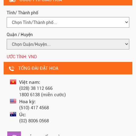
Tỉnh/ Thành phố
Quận / Huyện
ƯỚC TÍNH:
VND
TỔNG ĐÀI ĐẶT HOA
Việt nam:
(028) 38 112 666
1800 6138 (miễn cước)
Hoa kỳ:
(510) 417 4568
Úc:
(02) 8006 0568