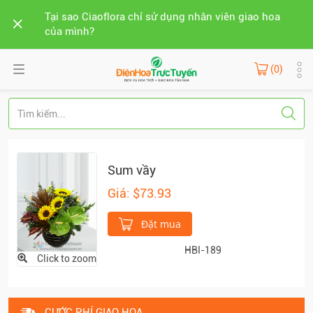
Tại sao Ciaoflora chỉ sử dụng nhân viên giao hoa
của mình?
(0)
Sum vầy
Giá: $73.93
Đặt mua
HBI-189
Click to zoom
CƯỚC PHÍ GIAO HOA