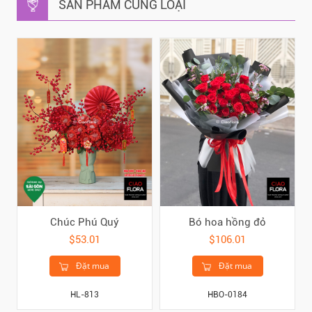
SẢN PHẨM CÙNG LOẠI
Chúc Phú Quý
Bó hoa hồng đỏ
$53.01
$106.01
Đặt mua
Đặt mua
HL-813
HBO-0184