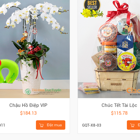
Chậu Hồ Điệp VIP
Chúc Tết Tài Lộc
$184.13
$115.78
Đặt mua
Đ
911
GQT-X8-03