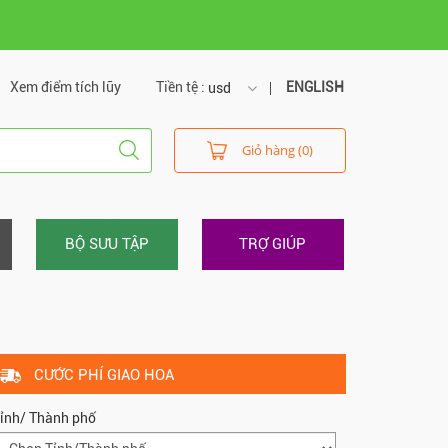
Xem điểm tích lũy
Tiền tệ :
ENGLISH
usd
usd
Giỏ hàng (0)
vnd
BỘ SƯU TẬP
TRỢ GIÚP
CƯỚC PHÍ GIAO HOA
ỉnh/ Thành phố