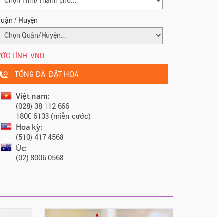
uận / Huyện
ỚC TÍNH:
VND
TỔNG ĐÀI ĐẶT HOA
Việt nam:
(028) 38 112 666
1800 6138 (miễn cước)
Hoa kỳ:
(510) 417 4568
Úc:
(02) 8006 0568