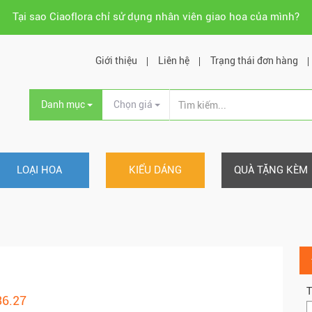
Tại sao Ciaoflora chỉ sử dụng nhân viên giao hoa của mình?
Giới thiệu
Liên hệ
Trạng thái đơn hàng
Danh mục
Chọn giá
LOẠI HOA
KIỂU DÁNG
QUÀ TẶNG KÈM
T
36.27