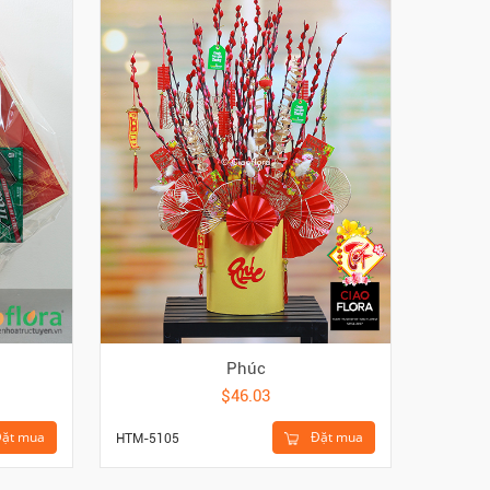
Phúc
$46.03
Đặt mua
ặt mua
HTM-5105
HDI-919