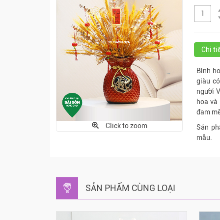
Chi t
Bình ho
giàu c
người V
hoa và 
đam mê,
Click to zoom
Sản ph
mẫu.
SẢN PHẨM CÙNG LOẠI