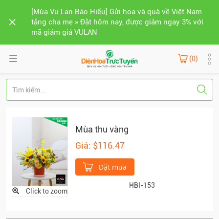
[Mùa Vu Lan Báo Hiếu] Gửi hoa và quà về Việt Nam
tặng cha mẹ » Đặt hôm nay, được giảm ngay 3% với
mã giảm giá VULAN
(0)
Mùa thu vàng
Giá: $116.47
Đặt mua
HBI-153
Click to zoom