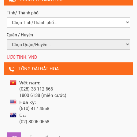
Tỉnh/ Thành phố
Quận / Huyện
ƯỚC TÍNH:
VND
TỔNG ĐÀI ĐẶT HOA
Việt nam:
(028) 38 112 666
1800 6138 (miễn cước)
Hoa kỳ:
(510) 417 4568
Úc:
(02) 8006 0568