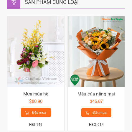
SẢN PHẨM CÙNG LOẠI
Mưa mùa hè
Màu của nắng mai
$80.90
$46.87
Đặt mua
Đặt mua
HBI-149
HBO-014