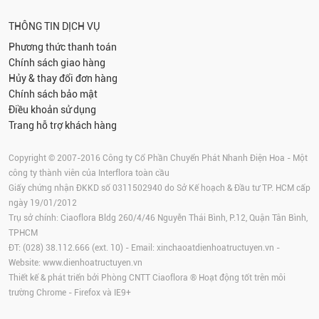
THÔNG TIN DỊCH VỤ
Phương thức thanh toán
Chính sách giao hàng
Hủy & thay đổi đơn hàng
Chính sách bảo mật
Điều khoản sử dụng
Trang hỗ trợ khách hàng
Copyright © 2007-2016 Công ty Cổ Phần Chuyển Phát Nhanh Điện Hoa - Một
công ty thành viên của Interflora toàn cầu
Giấy chứng nhận ĐKKD số 0311502940 do Sở Kế hoạch & Đầu tư TP. HCM cấp
ngày 19/01/2012
Trụ sở chính: Ciaoflora Bldg 260/4/46 Nguyễn Thái Bình, P.12, Quận Tân Bình,
TPHCM
ĐT: (028) 38.112.666 (ext. 10) - Email:
xinchaoatdienhoatructuyen.vn
-
Website:
www.dienhoatructuyen.vn
Thiết kế & phát triển bởi Phòng CNTT Ciaoflora ® Hoạt động tốt trên môi
trường
Chrome
-
Firefox
và IE9+