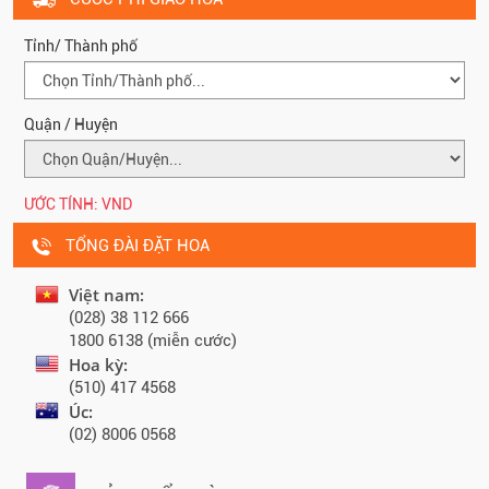
Tỉnh/ Thành phố
Quận / Huyện
ƯỚC TÍNH:
VND
TỔNG ĐÀI ĐẶT HOA
Việt nam:
(028) 38 112 666
1800 6138 (miễn cước)
Hoa kỳ:
(510) 417 4568
Úc:
(02) 8006 0568