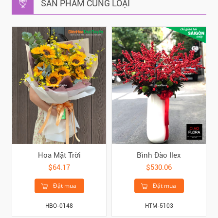
SẢN PHẨM CÙNG LOẠI
Hoa Mặt Trời
Bình Đào Ilex
$64.17
$530.06
Đặt mua
Đặt mua
HBO-0148
HTM-5103