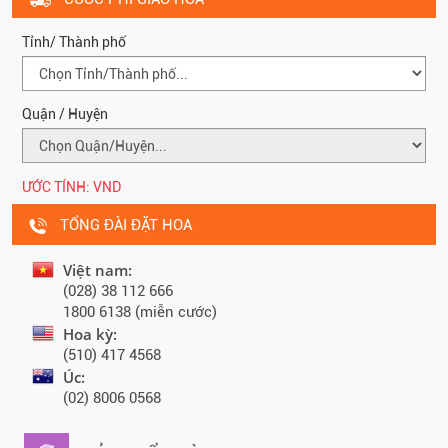
Tỉnh/ Thành phố
Quận / Huyện
ƯỚC TÍNH:
VND
TỔNG ĐÀI ĐẶT HOA
Việt nam:
(028) 38 112 666
1800 6138 (miễn cước)
Hoa kỳ:
(510) 417 4568
Úc:
(02) 8006 0568