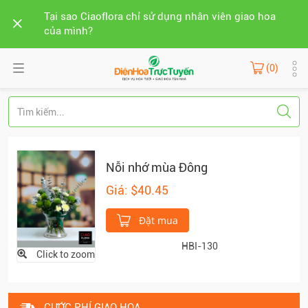
Tại sao Ciaoflora chỉ sử dụng nhân viên giao hoa
của mình?
(0)
Nỗi nhớ mùa Đông
Giá: $40.45
Đặt mua
HBI-130
Click to zoom
CƯỚC PHÍ GIAO HOA