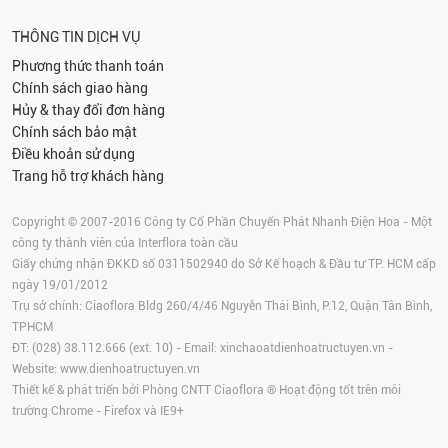
THÔNG TIN DỊCH VỤ
Phương thức thanh toán
Chính sách giao hàng
Hủy & thay đổi đơn hàng
Chính sách bảo mật
Điều khoản sử dụng
Trang hỗ trợ khách hàng
Copyright © 2007-2016 Công ty Cổ Phần Chuyển Phát Nhanh Điện Hoa - Một
công ty thành viên của Interflora toàn cầu
Giấy chứng nhận ĐKKD số 0311502940 do Sở Kế hoạch & Đầu tư TP. HCM cấp
ngày 19/01/2012
Trụ sở chính: Ciaoflora Bldg 260/4/46 Nguyễn Thái Bình, P.12, Quận Tân Bình,
TPHCM
ĐT: (028) 38.112.666 (ext. 10) - Email:
xinchaoatdienhoatructuyen.vn
-
Website:
www.dienhoatructuyen.vn
Thiết kế & phát triển bởi Phòng CNTT Ciaoflora ® Hoạt động tốt trên môi
trường
Chrome
-
Firefox
và IE9+