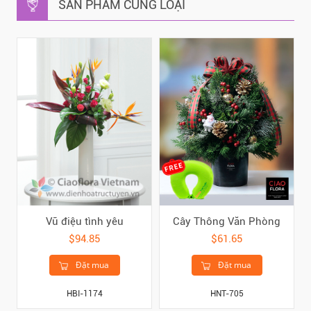
SẢN PHẨM CÙNG LOẠI
Vũ điệu tình yêu
Cây Thông Văn Phòng
$94.85
$61.65
Đặt mua
Đặt mua
HBI-1174
HNT-705