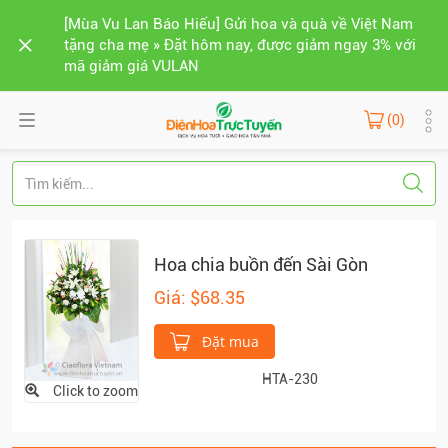
[Mùa Vu Lan Báo Hiếu] Gửi hoa và quà về Việt Nam
tặng cha mẹ » Đặt hôm nay, được giảm ngay 3% với
mã giảm giá VULAN
(0)
Hoa chia buồn đến Sài Gòn
Giá: $68.35
Đặt mua
HTA-230
Click to zoom