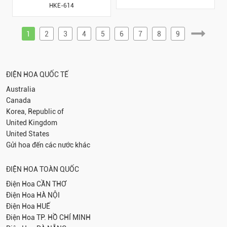
HKE-614
1
2
3
4
5
6
7
8
9
ĐIỆN HOA QUỐC TẾ
Australia
Canada
Korea, Republic of
United Kingdom
United States
Gửi hoa đến các nước khác
ĐIỆN HOA TOÀN QUỐC
Điện Hoa
CẦN THƠ
Điện Hoa
HÀ NỘI
Điện Hoa
HUẾ
Điện Hoa
TP. HỒ CHÍ MINH