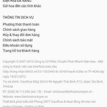
Điện Hoa
ĐÀ NẴNG
Gửi hoa đến các tỉnh khác
THÔNG TIN DỊCH VỤ
Phương thức thanh toán
Chính sách giao hàng
Hủy & thay đổi đơn hàng
Chính sách bảo mật
Điều khoản sử dụng
Trang hỗ trợ khách hàng
Copyright © 2007-2016 Công ty Cổ Phần Chuyển Phát Nhanh Điện Hoa - Một
công ty thành viên của Interflora toàn cầu
Giấy chứng nhận ĐKKD số 0311502940 do Sở Kế hoạch & Đầu tư TP. HCM cấp
ngày 19/01/2012
Trụ sở chính: Ciaoflora Bldg 260/4/46 Nguyễn Thái Bình, P.12, Quận Tân Bình,
TPHCM
ĐT: (028) 38.112.666 (ext. 10) - Email:
xinchaoatdienhoatructuyen.vn
-
Website:
www.dienhoatructuyen.vn
Thiết kế & phát triển bởi Phòng CNTT Ciaoflora ® Hoạt động tốt trên môi
trường
Chrome
-
Firefox
và IE9+