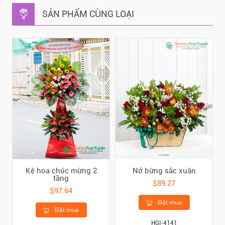
SẢN PHẨM CÙNG LOẠI
Kệ hoa chúc mừng 2
Nở bừng sắc xuân
tầng
$89.27
$97.64
Đặt mua
Đặt mua
HGI-4141