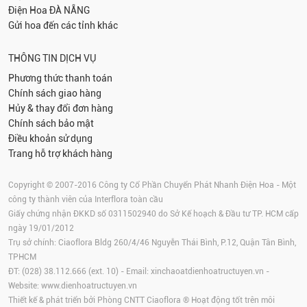
Điện Hoa
ĐÀ NẴNG
Gửi hoa đến các tỉnh khác
THÔNG TIN DỊCH VỤ
Phương thức thanh toán
Chính sách giao hàng
Hủy & thay đổi đơn hàng
Chính sách bảo mật
Điều khoản sử dụng
Trang hỗ trợ khách hàng
Copyright © 2007-2016 Công ty Cổ Phần Chuyển Phát Nhanh Điện Hoa - Một
công ty thành viên của Interflora toàn cầu
Giấy chứng nhận ĐKKD số 0311502940 do Sở Kế hoạch & Đầu tư TP. HCM cấp
ngày 19/01/2012
Trụ sở chính: Ciaoflora Bldg 260/4/46 Nguyễn Thái Bình, P.12, Quận Tân Bình,
TPHCM
ĐT: (028) 38.112.666 (ext. 10) - Email:
xinchaoatdienhoatructuyen.vn
-
Website:
www.dienhoatructuyen.vn
Thiết kế & phát triển bởi Phòng CNTT Ciaoflora ® Hoạt động tốt trên môi