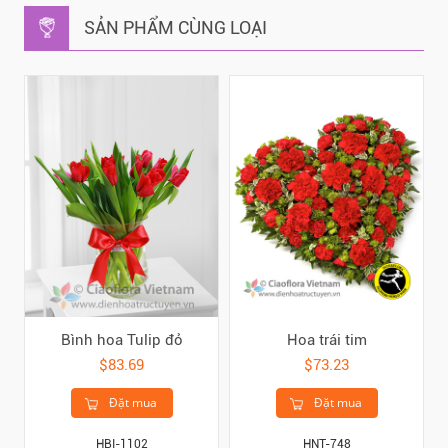
SẢN PHẨM CÙNG LOẠI
Bình hoa Tulip đỏ
Hoa trái tim
$83.69
$73.23
Đặt mua
Đặt mua
HBI-1102
HNT-748