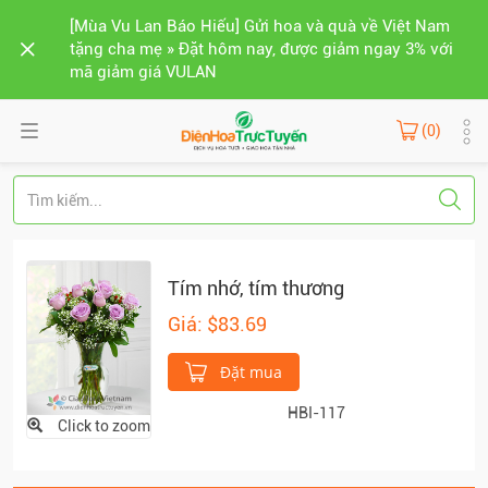
[Mùa Vu Lan Báo Hiếu] Gửi hoa và quà về Việt Nam
tặng cha mẹ » Đặt hôm nay, được giảm ngay 3% với
mã giảm giá VULAN
(0)
Tím nhớ, tím thương
Giá: $83.69
Đặt mua
HBI-117
Click to zoom