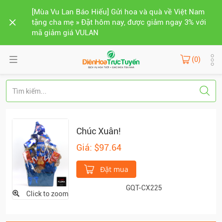
[Mùa Vu Lan Báo Hiếu] Gửi hoa và quà về Việt Nam
tặng cha mẹ » Đặt hôm nay, được giảm ngay 3% với
mã giảm giá VULAN
(0)
Chúc Xuân!
Giá: $97.64
Đặt mua
GQT-CX225
Click to zoom