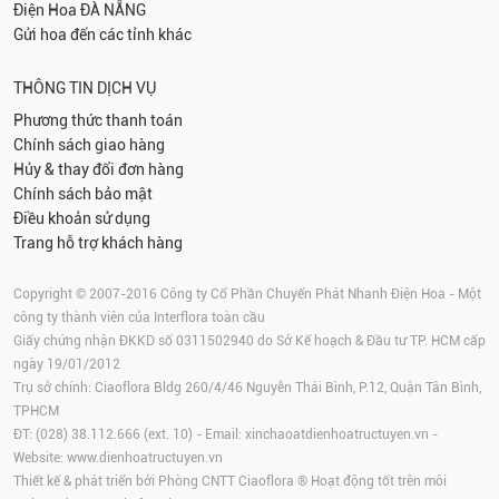
Điện Hoa
ĐÀ NẴNG
Gửi hoa đến các tỉnh khác
THÔNG TIN DỊCH VỤ
Phương thức thanh toán
Chính sách giao hàng
Hủy & thay đổi đơn hàng
Chính sách bảo mật
Điều khoản sử dụng
Trang hỗ trợ khách hàng
Copyright © 2007-2016 Công ty Cổ Phần Chuyển Phát Nhanh Điện Hoa - Một
công ty thành viên của Interflora toàn cầu
Giấy chứng nhận ĐKKD số 0311502940 do Sở Kế hoạch & Đầu tư TP. HCM cấp
ngày 19/01/2012
Trụ sở chính: Ciaoflora Bldg 260/4/46 Nguyễn Thái Bình, P.12, Quận Tân Bình,
TPHCM
ĐT: (028) 38.112.666 (ext. 10) - Email:
xinchaoatdienhoatructuyen.vn
-
Website:
www.dienhoatructuyen.vn
Thiết kế & phát triển bởi Phòng CNTT Ciaoflora ® Hoạt động tốt trên môi