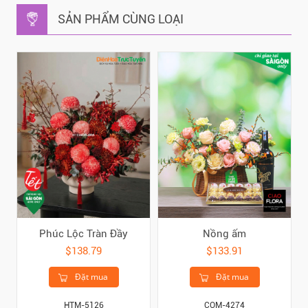
SẢN PHẨM CÙNG LOẠI
Phúc Lộc Tràn Đầy
Nồng ấm
$138.79
$133.91
Đặt mua
Đặt mua
HTM-5126
COM-4274