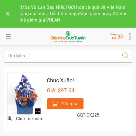
[Mùa Vu Lan Báo Hiếu] Gửi hoa và quà về Việt Nam
tặng cha mẹ » Đặt hôm nay, được giảm ngay 3% với
mã giảm giá VULAN
(0)
Chúc Xuân!
Giá: $97.64
Đặt mua
GQT-CX225
Click to zoom