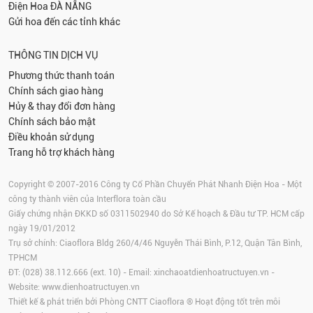
Điện Hoa
ĐÀ NẴNG
Gửi hoa đến các tỉnh khác
THÔNG TIN DỊCH VỤ
Phương thức thanh toán
Chính sách giao hàng
Hủy & thay đổi đơn hàng
Chính sách bảo mật
Điều khoản sử dụng
Trang hỗ trợ khách hàng
Copyright © 2007-2016 Công ty Cổ Phần Chuyển Phát Nhanh Điện Hoa - Một
công ty thành viên của Interflora toàn cầu
Giấy chứng nhận ĐKKD số 0311502940 do Sở Kế hoạch & Đầu tư TP. HCM cấp
ngày 19/01/2012
Trụ sở chính: Ciaoflora Bldg 260/4/46 Nguyễn Thái Bình, P.12, Quận Tân Bình,
TPHCM
ĐT: (028) 38.112.666 (ext. 10) - Email:
xinchaoatdienhoatructuyen.vn
-
Website:
www.dienhoatructuyen.vn
Thiết kế & phát triển bởi Phòng CNTT Ciaoflora ® Hoạt động tốt trên môi