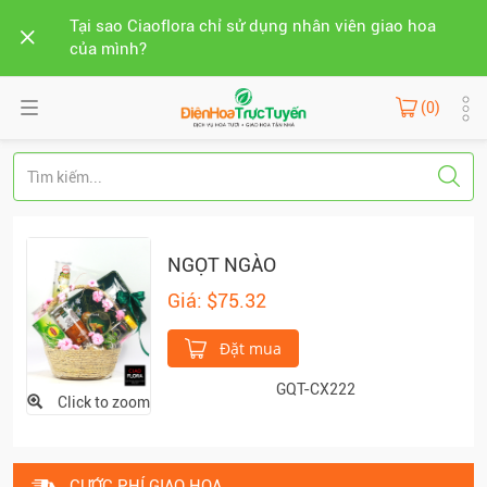
Tại sao Ciaoflora chỉ sử dụng nhân viên giao hoa
của mình?
(0)
NGỌT NGÀO
Giá: $75.32
Đặt mua
GQT-CX222
Click to zoom
CƯỚC PHÍ GIAO HOA