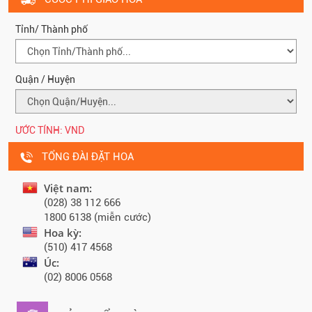
Tỉnh/ Thành phố
Quận / Huyện
ƯỚC TÍNH:
VND
TỔNG ĐÀI ĐẶT HOA
Việt nam:
(028) 38 112 666
1800 6138 (miễn cước)
Hoa kỳ:
(510) 417 4568
Úc:
(02) 8006 0568