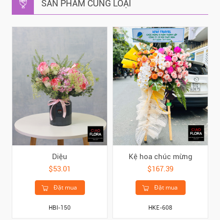
SẢN PHẨM CÙNG LOẠI
Diệu
Kệ hoa chúc mừng
$53.01
$167.39
Đặt mua
Đặt mua
HBI-150
HKE-608