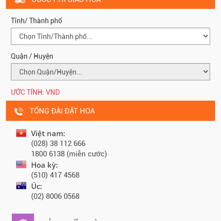
Tỉnh/ Thành phố
Quận / Huyện
ƯỚC TÍNH:
VND
TỔNG ĐÀI ĐẶT HOA
Việt nam:
(028) 38 112 666
1800 6138 (miễn cước)
Hoa kỳ:
(510) 417 4568
Úc:
(02) 8006 0568