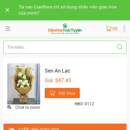
Tại sao Ciaoflora chỉ sử dụng nhân viên giao hoa
của mình?
(0)
Sen An Lạc
Giá: $47.43
Đặt mua
HBO-0112
Click to zoom
CƯỚC PHÍ GIAO HOA