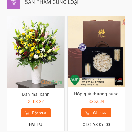
SẢN PHẨM CÙNG LOẠI
Hộp quà thượng hạng
Ban mai xanh
$252.34
$103.22
Đặt mua
Đặt mua
QTSK-YS-CY100
HBI-124