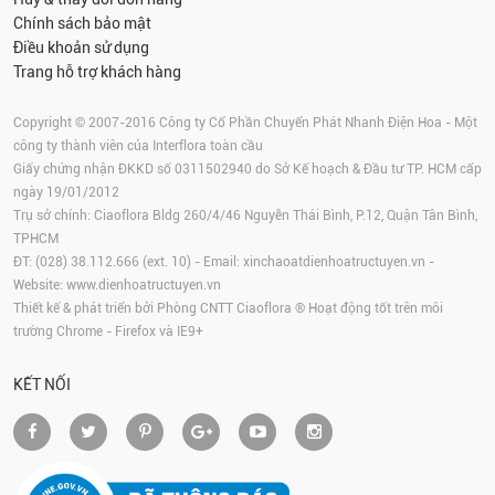
Chính sách bảo mật
Điều khoản sử dụng
Trang hỗ trợ khách hàng
Copyright © 2007-2016 Công ty Cổ Phần Chuyển Phát Nhanh Điện Hoa - Một
công ty thành viên của Interflora toàn cầu
Giấy chứng nhận ĐKKD số 0311502940 do Sở Kế hoạch & Đầu tư TP. HCM cấp
ngày 19/01/2012
Trụ sở chính: Ciaoflora Bldg 260/4/46 Nguyễn Thái Bình, P.12, Quận Tân Bình,
TPHCM
ĐT: (028) 38.112.666 (ext. 10) - Email:
xinchaoatdienhoatructuyen.vn
-
Website:
www.dienhoatructuyen.vn
Thiết kế & phát triển bởi Phòng CNTT Ciaoflora ® Hoạt động tốt trên môi
trường
Chrome
-
Firefox
và IE9+
KẾT NỐI