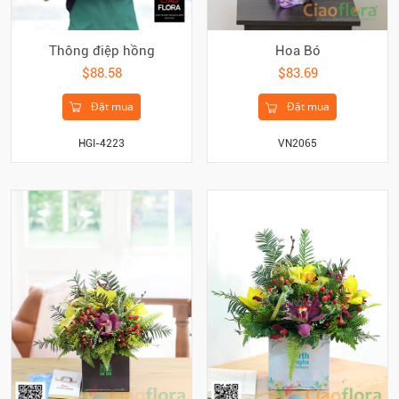
Thông điệp hồng
Hoa Bó
$88.58
$83.69
Đặt mua
Đặt mua
HGI-4223
VN2065