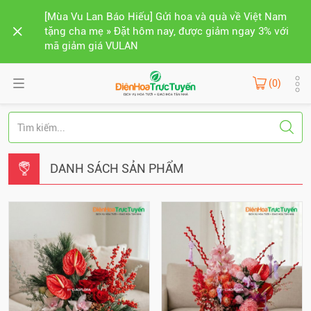
[Mùa Vu Lan Báo Hiếu] Gửi hoa và quà về Việt Nam
tặng cha mẹ » Đặt hôm nay, được giảm ngay 3% với
mã giảm giá VULAN
(0)
DANH SÁCH SẢN PHẨM