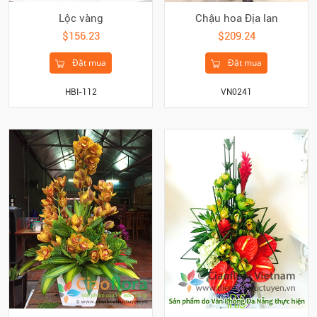
Chậu hoa Địa lan
Lộc vàng
$209.24
$156.23
Đặt mua
Đặt mua
VN0241
HBI-112