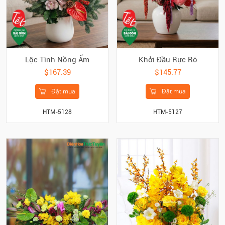
Lộc Tình Nồng Ấm
Khởi Đầu Rực Rỡ
$167.39
$145.77
Đặt mua
Đặt mua
HTM-5128
HTM-5127