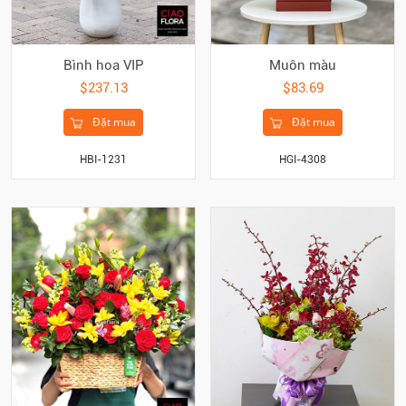
Bình hoa VIP
Muôn màu
$237.13
$83.69
Đặt mua
Đặt mua
HBI-1231
HGI-4308