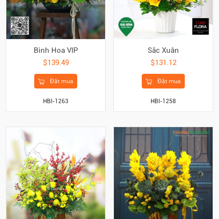
Bình Hoa VIP
Sắc Xuân
$139.49
$131.12
Đặt mua
Đặt mua
HBI-1263
HBI-1258