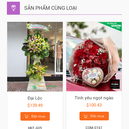
SẢN PHẨM CÙNG LOẠI
Tình yêu ngọt ngào
Đại Lộc
$100.43
$139.49
Đặt mua
Đặt mua
COM-0161
HKE-605