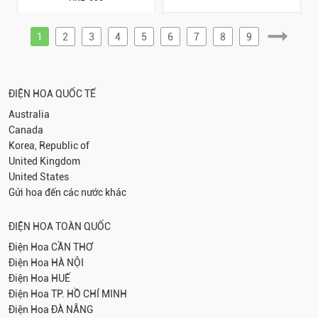
1
2
3
4
5
6
7
8
9
ĐIỆN HOA QUỐC TẾ
Australia
Canada
Korea, Republic of
United Kingdom
United States
Gửi hoa đến các nước khác
ĐIỆN HOA TOÀN QUỐC
Điện Hoa
CẦN THƠ
Điện Hoa
HÀ NỘI
Điện Hoa
HUẾ
Điện Hoa
TP. HỒ CHÍ MINH
Điện Hoa
ĐÀ NẴNG