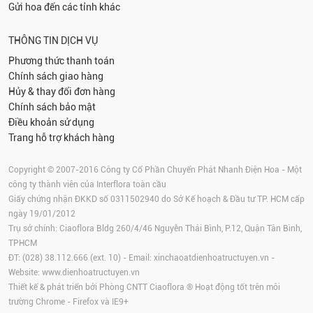
Gửi hoa đến các tỉnh khác
THÔNG TIN DỊCH VỤ
Phương thức thanh toán
Chính sách giao hàng
Hủy & thay đổi đơn hàng
Chính sách bảo mật
Điều khoản sử dụng
Trang hỗ trợ khách hàng
Copyright © 2007-2016 Công ty Cổ Phần Chuyển Phát Nhanh Điện Hoa - Một
công ty thành viên của Interflora toàn cầu
Giấy chứng nhận ĐKKD số 0311502940 do Sở Kế hoạch & Đầu tư TP. HCM cấp
ngày 19/01/2012
Trụ sở chính: Ciaoflora Bldg 260/4/46 Nguyễn Thái Bình, P.12, Quận Tân Bình,
TPHCM
ĐT: (028) 38.112.666 (ext. 10) - Email:
xinchaoatdienhoatructuyen.vn
-
Website:
www.dienhoatructuyen.vn
Thiết kế & phát triển bởi Phòng CNTT Ciaoflora ® Hoạt động tốt trên môi
trường
Chrome
-
Firefox
và IE9+