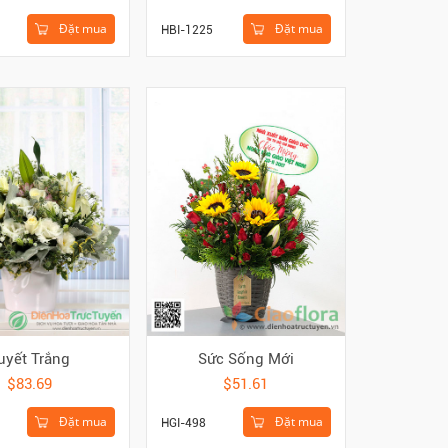
Đặt mua
Đặt mua
HBI-1225
uyết Trắng
Sức Sống Mới
$83.69
$51.61
Đặt mua
Đặt mua
HGI-498