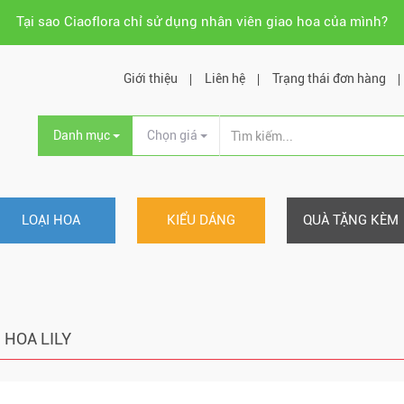
Tại sao Ciaoflora chỉ sử dụng nhân viên giao hoa của mình?
Giới thiệu
Liên hệ
Trạng thái đơn hàng
Danh mục
Chọn giá
LOẠI HOA
KIỂU DÁNG
QUÀ TẶNG KÈM
HOA LILY