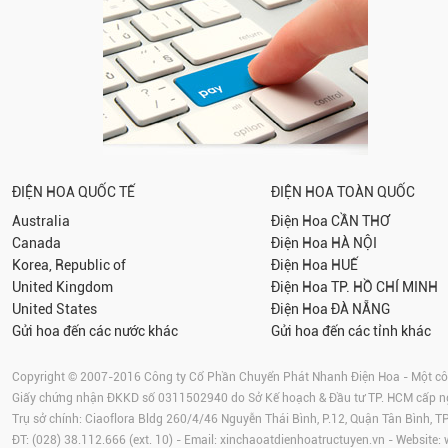
ĐIỆN HOA QUỐC TẾ
ĐIỆN HOA TOÀN QUỐC
Australia
Điện Hoa
CẦN THƠ
Canada
Điện Hoa
HÀ NỘI
Korea, Republic of
Điện Hoa
HUẾ
United Kingdom
Điện Hoa
TP. HỒ CHÍ MINH
United States
Điện Hoa
ĐÀ NẴNG
Gửi hoa đến các nước khác
Gửi hoa đến các tỉnh khác
Copyright © 2007-2016 Công ty Cổ Phần Chuyển Phát Nhanh Điện Hoa - Một công
Giấy chứng nhận ĐKKD số 0311502940 do Sở Kế hoạch & Đầu tư TP. HCM cấp 
Trụ sở chính: Ciaoflora Bldg 260/4/46 Nguyễn Thái Bình, P.12, Quận Tân Bình, 
ĐT: (028) 38.112.666 (ext. 10) - Email:
xinchaoatdienhoatructuyen.vn
- Website: