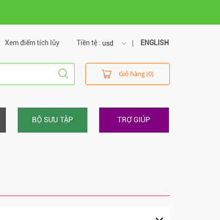
Xem điểm tích lũy
Tiền tệ :
ENGLISH
usd
usd
Giỏ hàng (0)
vnd
BỘ SƯU TẬP
TRỢ GIÚP