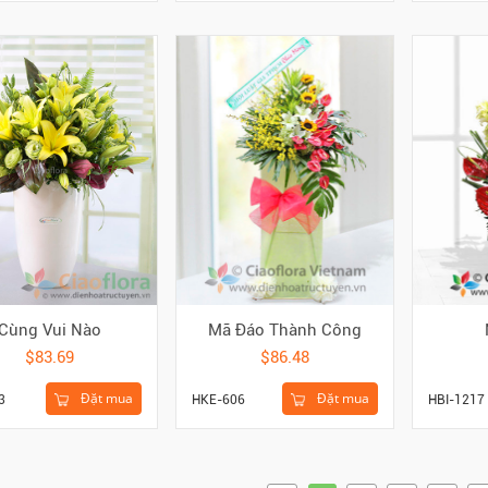
Cùng Vui Nào
Mã Đáo Thành Công
$83.69
$86.48
Đặt mua
Đặt mua
3
HKE-606
HBI-1217