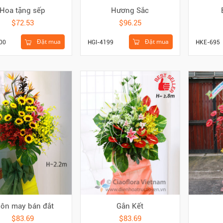
Hương Sắc
Hoa tặng sếp
$96.25
$72.53
Đặt mua
Đặt mua
HGI-4199
HKE-695
00
ôn may bán đắt
Gắn Kết
$83.69
$83.69