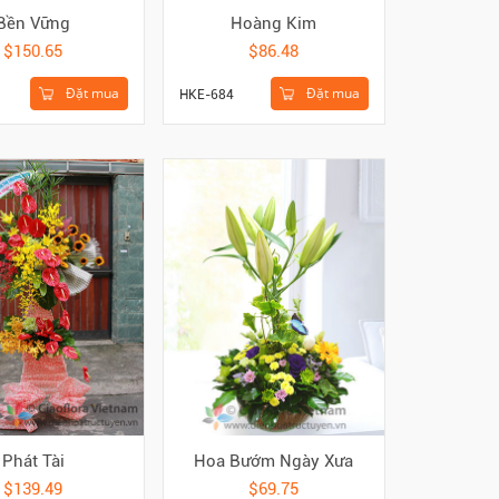
Bền Vững
Hoàng Kim
$150.65
$86.48
Đặt mua
Đặt mua
HKE-684
Phát Tài
Hoa Bướm Ngày Xưa
$139.49
$69.75