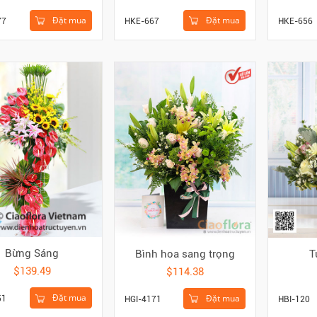
Đặt mua
Đặt mua
77
HKE-667
HKE-656
Bừng Sáng
Bình hoa sang trọng
T
$139.49
$114.38
Đặt mua
Đặt mua
51
HGI-4171
HBI-120