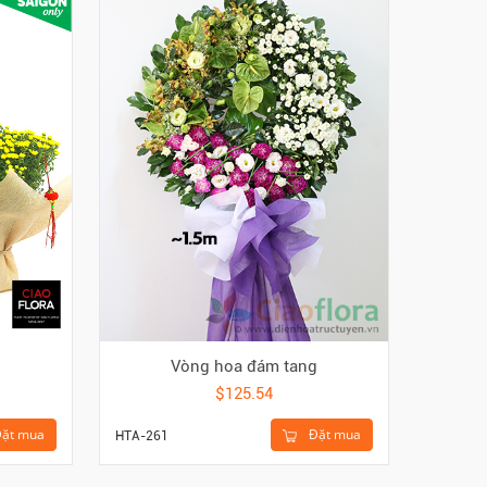
Vòng hoa đám tang
$125.54
ặt mua
Đặt mua
HTA-261
HTA-239