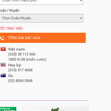
uận / Huyện
ỚC TÍNH:
VND
TỔNG ĐÀI ĐẶT HOA
Việt nam:
(028) 38 112 666
1800 6138 (miễn cước)
Hoa kỳ:
(510) 417 4568
Úc:
(02) 8006 0568