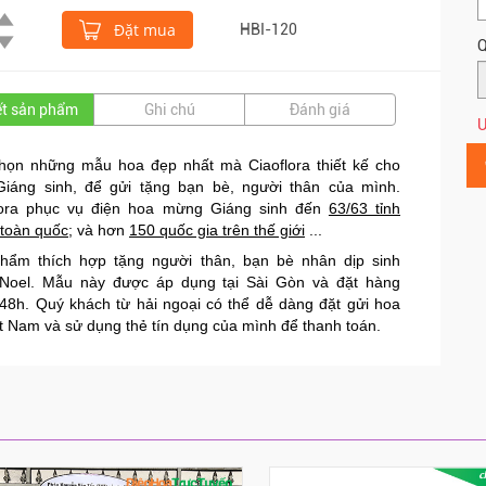
Đặt mua
HBI-120
Q
iết sản phẩm
Ghi chú
Đánh giá
Ư
họn những mẫu hoa đẹp nhất mà Ciaoflora thiết kế cho
iáng sinh, để gửi tặng bạn bè, người thân của mình.
lora phục vụ điện hoa mừng Giáng sinh đến
63/63 tỉnh
toàn quốc
; và hơn
150 quốc gia trên thế giới
...
hẩm thích hợp tặng người thân, bạn bè nhân dịp sinh
 Noel. Mẫu này được áp dụng tại Sài Gòn và đặt hàng
 48h. Quý khách từ hải ngoại có thể
dễ dàng đặt gửi hoa
ệt Nam
và sử dụng thẻ tín dụng của mình để thanh toán.