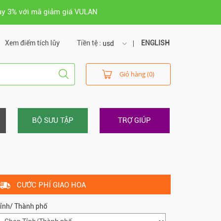
ay 3% với mã giảm giá VULAN
Xem điểm tích lũy
Tiền tệ :
ENGLISH
usd
usd
Giỏ hàng (0)
vnd
BỘ SƯU TẬP
TRỢ GIÚP
CƯỚC PHÍ GIAO HOA
ỉnh/ Thành phố