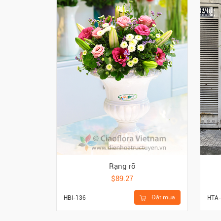
Rạng rỡ
$89.27
Đặt mua
HBI-136
HTA-