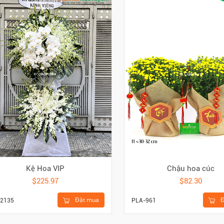
Kệ Hoa VIP
Chậu hoa cúc
$225.97
$82.30
Đặt mua
Đ
2135
PLA-961