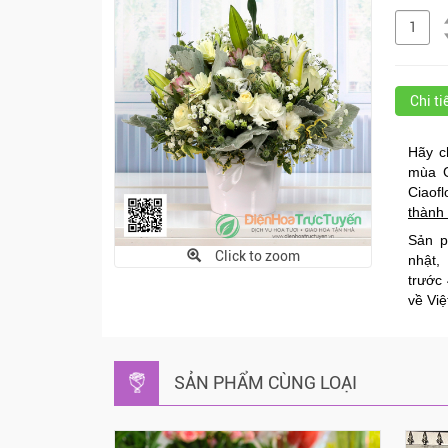
Chi t
Hãy c
mùa G
Ciaof
thành
Sản p
Click to zoom
nhật,
trước
về Vi
SẢN PHẨM CÙNG LOẠI