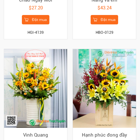
$27.20
$43.24
Đặt mua
Đặt mua
HGI-4139
HBO-0129
Vinh Quang
Hạnh phúc đong đầy