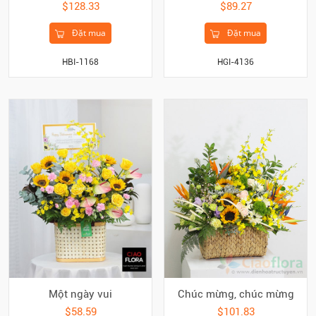
$128.33
$89.27
Đặt mua
Đặt mua
HBI-1168
HGI-4136
Một ngày vui
Chúc mừng, chúc mừng
$58.59
$101.83