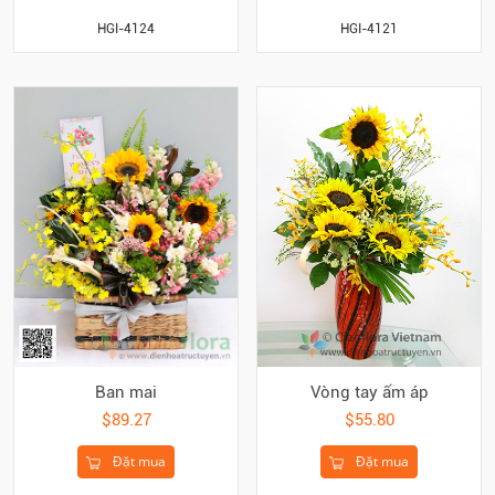
HGI-4124
HGI-4121
Vòng tay ấm áp
Ban mai
$55.80
$89.27
Đặt mua
Đặt mua