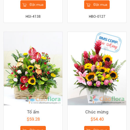
Đặt mua
Đặt mua
HGI-4138
HBO-0127
Tổ ấm
Chúc mừng
$59.28
$54.40