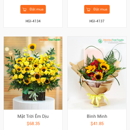
Đặt mua
Đặt mua
HGI-4134
HGI-4137
Mặt Trời Êm Dịu
Bình Minh
$68.35
$41.85