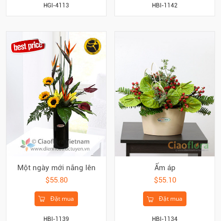
HBI-1142
HGI-4113
Một ngày mới nắng lên
Ấm áp
$55.80
$55.10
Đặt mua
Đặt mua
HBI-1139
HBI-1134