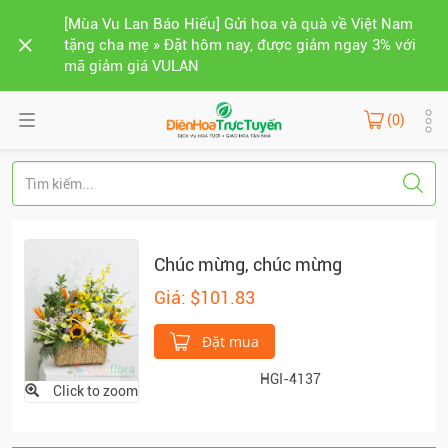
[Mùa Vu Lan Báo Hiếu] Gửi hoa và quà về Việt Nam
tặng cha mẹ » Đặt hôm nay, được giảm ngay 3% với
mã giảm giá VULAN
(0)
Chúc mừng, chúc mừng
Giá: $101.83
Đặt mua
HGI-4137
Click to zoom