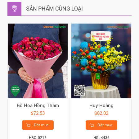
SẢN PHẨM CÙNG LOẠI
Bó Hoa Hồng Thắm
Huy Hoàng
$72.53
$82.02
Đặt mua
Đặt mua
HBO-0213
HGI-4436