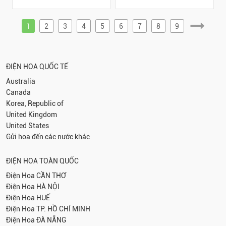
1
2
3
4
5
6
7
8
9
ĐIỆN HOA QUỐC TẾ
Australia
Canada
Korea, Republic of
United Kingdom
United States
Gửi hoa đến các nước khác
ĐIỆN HOA TOÀN QUỐC
Điện Hoa
CẦN THƠ
Điện Hoa
HÀ NỘI
Điện Hoa
HUẾ
Điện Hoa
TP. HỒ CHÍ MINH
Điện Hoa
ĐÀ NẴNG