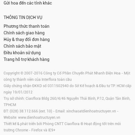
Gửi hoa đến các tỉnh khác
THÔNG TIN DỊCH VỤ
Phương thức thanh toán
Chính sách giao hàng
Hủy & thay đổi đơn hàng
Chính sách bảo mật
Điều khoản sử dụng
Trang hỗ trợ khách hàng
Copyright © 2007-2016 Công ty Cổ Phần Chuyển Phát Nhanh Điện Hoa - Một
công ty thành viên của Interflora toàn cầu
Giấy chứng nhận ĐKKD số 0311502940 do Sở Kế hoạch & Đầu tư TP. HCM cấp
ngày 19/01/2012
Trụ sở chính: Ciaoflora Bldg 260/4/46 Nguyễn Thái Bình, P.12, Quận Tân Bình,
TPHCM
ĐT: (028) 38.112.666 (ext. 10) - Email:
xinchaoatdienhoatructuyen.vn
-
Website:
www.dienhoatructuyen.vn
Thiết kế & phát triển bởi Phòng CNTT Ciaoflora ® Hoạt động tốt trên môi
trường
Chrome
-
Firefox
và IE9+