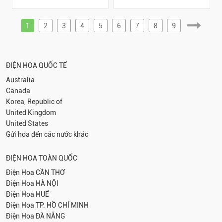
1
2
3
4
5
6
7
8
9
ĐIỆN HOA QUỐC TẾ
Australia
Canada
Korea, Republic of
United Kingdom
United States
Gửi hoa đến các nước khác
ĐIỆN HOA TOÀN QUỐC
Điện Hoa
CẦN THƠ
Điện Hoa
HÀ NỘI
Điện Hoa
HUẾ
Điện Hoa
TP. HỒ CHÍ MINH
Điện Hoa
ĐÀ NẴNG