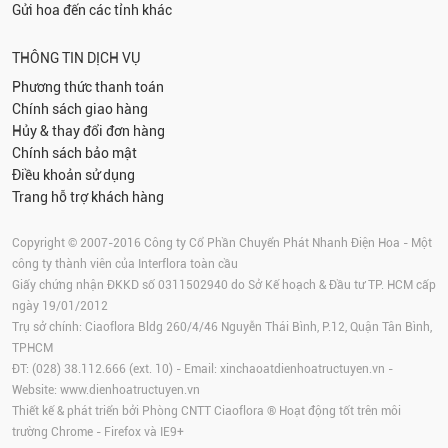
Gửi hoa đến các tỉnh khác
THÔNG TIN DỊCH VỤ
Phương thức thanh toán
Chính sách giao hàng
Hủy & thay đổi đơn hàng
Chính sách bảo mật
Điều khoản sử dụng
Trang hỗ trợ khách hàng
Copyright © 2007-2016 Công ty Cổ Phần Chuyển Phát Nhanh Điện Hoa - Một
công ty thành viên của Interflora toàn cầu
Giấy chứng nhận ĐKKD số 0311502940 do Sở Kế hoạch & Đầu tư TP. HCM cấp
ngày 19/01/2012
Trụ sở chính: Ciaoflora Bldg 260/4/46 Nguyễn Thái Bình, P.12, Quận Tân Bình,
TPHCM
ĐT: (028) 38.112.666 (ext. 10) - Email:
xinchaoatdienhoatructuyen.vn
-
Website:
www.dienhoatructuyen.vn
Thiết kế & phát triển bởi Phòng CNTT Ciaoflora ® Hoạt động tốt trên môi
trường
Chrome
-
Firefox
và IE9+