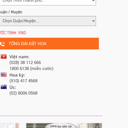
uận / Huyện
ỚC TÍNH:
VND
TỔNG ĐÀI ĐẶT HOA
Việt nam:
(028) 38 112 666
1800 6138 (miễn cước)
Hoa kỳ:
(510) 417 4568
Úc:
(02) 8006 0568