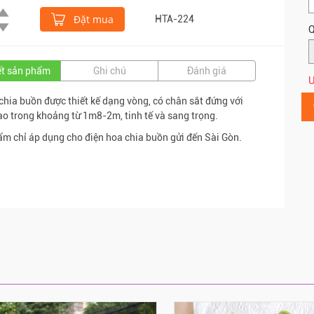
Đặt mua
HTA-224
Q
iết sản phẩm
Ghi chú
Đánh giá
Ư
chia buồn được thiết kế dạng vòng, có chân sắt đứng với
ao trong khoảng từ 1m8-2m, tinh tế và sang trọng.
m chỉ áp dụng cho điện hoa chia buồn gửi đến Sài Gòn.