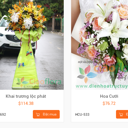
Khai trương lộc phát
Hoa Cưới
$114.38
$76.72
Đặt mua
Đ
692
HCU-533