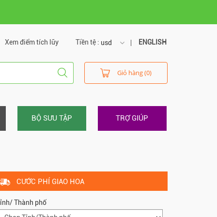
Xem điểm tích lũy
Tiền tệ :
ENGLISH
usd
usd
Giỏ hàng (0)
vnd
BỘ SƯU TẬP
TRỢ GIÚP
CƯỚC PHÍ GIAO HOA
ỉnh/ Thành phố