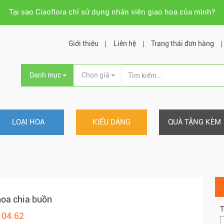
Tại sao Ciaoflora chỉ sử dụng nhân viên giao hoa của mình?
Giới thiệu
Liên hệ
Trạng thái đơn hàng
Danh mục
Chọn giá
LOẠI HOA
KIỂU DÁNG
QUÀ TẶNG KÈM
oa chia buồn
T
104.62