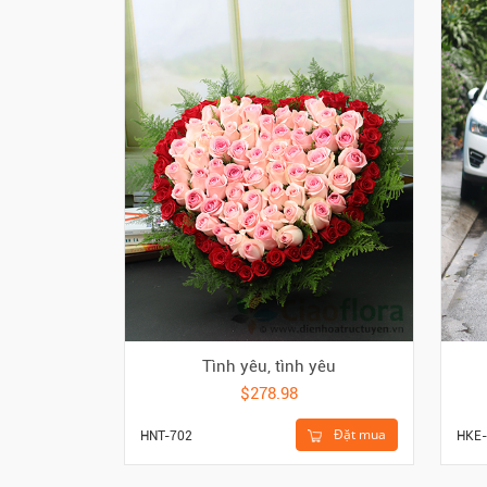
Tình yêu, tình yêu
$278.98
Đặt mua
HNT-702
HKE-