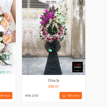
Chia ly
$90.67
ặt mua
Đặt mua
HTA-2107
HKE-611