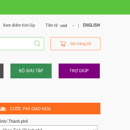
Xem điểm tích lũy
Tiền tệ :
ENGLISH
usd
usd
Giỏ hàng (0)
vnd
BỘ SƯU TẬP
TRỢ GIÚP
CƯỚC PHÍ GIAO HOA
ỉnh/ Thành phố