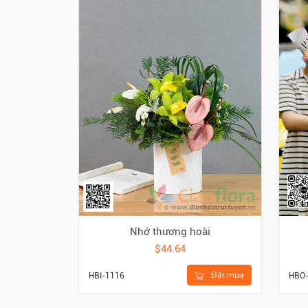
Nhớ thương hoài
$44.64
Đặt mua
HBO
HBI-1116