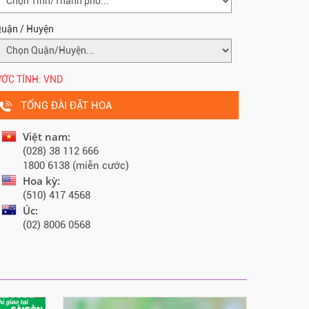
uận / Huyện
ỚC TÍNH:
VND
TỔNG ĐÀI ĐẶT HOA
Việt nam:
(028) 38 112 666
1800 6138 (miễn cước)
Hoa kỳ:
(510) 417 4568
Úc:
(02) 8006 0568