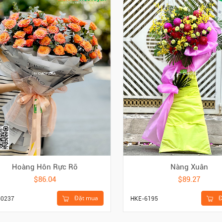
Hoàng Hôn Rực Rỡ
Nàng Xuân
$86.04
$89.27
Đặt mua
Đ
-0237
HKE-6195