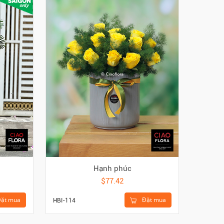
Hạnh phúc
$77.42
ặt mua
Đặt mua
HBI-114
HBO-024