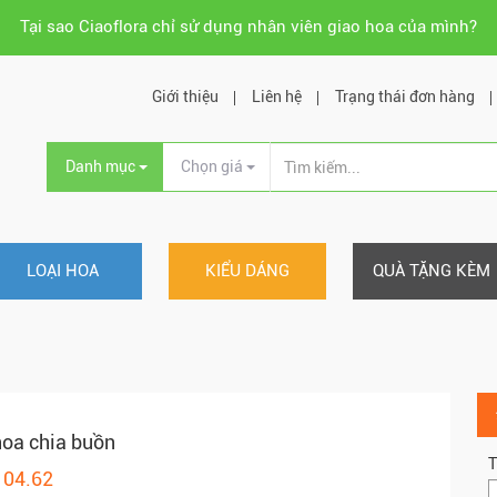
Tại sao Ciaoflora chỉ sử dụng nhân viên giao hoa của mình?
Giới thiệu
Liên hệ
Trạng thái đơn hàng
Danh mục
Chọn giá
LOẠI HOA
KIỂU DÁNG
QUÀ TẶNG KÈM
oa chia buồn
T
104.62