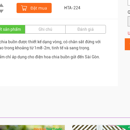
Đặt mua
HTA-224
Q
iết sản phẩm
Ghi chú
Đánh giá
Ư
chia buồn được thiết kế dạng vòng, có chân sắt đứng với
ao trong khoảng từ 1m8-2m, tinh tế và sang trọng.
m chỉ áp dụng cho điện hoa chia buồn gửi đến Sài Gòn.