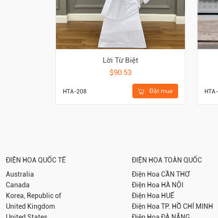
Lời Từ Biệt
$90.53
Đặt mua
HTA-208
HTA-
ĐIỆN HOA QUỐC TẾ
ĐIỆN HOA TOÀN QUỐC
Australia
Điện Hoa
CẦN THƠ
Canada
Điện Hoa
HÀ NỘI
Korea, Republic of
Điện Hoa
HUẾ
United Kingdom
Điện Hoa
TP. HỒ CHÍ MINH
United States
Điện Hoa
ĐÀ NẴNG