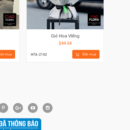
Giỏ Hoa VIếng
$44.64
ặt mua
Đặt mua
HTA-2142
HTA-216