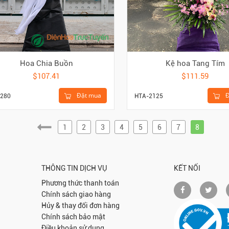
Kệ hoa Tang Tím
Hoa Chia Buồn
$111.59
$107.41
Đ
Đặt mua
HTA-2125
280
1
2
3
4
5
6
7
8
THÔNG TIN DỊCH VỤ
KẾT NỐI
Phương thức thanh toán
Chính sách giao hàng
Hủy & thay đổi đơn hàng
Chính sách bảo mật
Điều khoản sử dụng