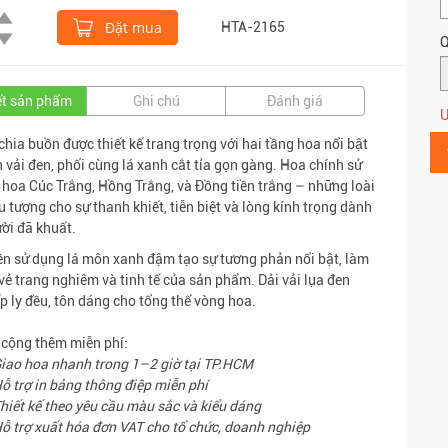
Đặt mua
HTA-2165
Q
iết sản phẩm
Ghi chú
Đánh giá
Ư
chia buồn được thiết kế trang trọng với hai tầng hoa nổi bật
n vải đen, phối cùng lá xanh cắt tỉa gọn gàng. Hoa chính sử
 hoa Cúc Trắng, Hồng Trắng, và Đồng tiền trắng – những loài
u tượng cho sự thanh khiết, tiễn biệt và lòng kính trọng dành
ời đã khuất.
n sử dụng lá môn xanh đậm tạo sự tương phản nổi bật, làm
 vẻ trang nghiêm và tinh tế của sản phẩm. Dải vải lụa đen
p ly đều, tôn dáng cho tổng thể vòng hoa.
 cộng thêm miễn phí:
iao hoa nhanh trong 1–2 giờ tại TP.HCM
ỗ trợ in bảng thông điệp miễn phí
hiết kế theo yêu cầu màu sắc và kiểu dáng
ỗ trợ xuất hóa đơn VAT cho tổ chức, doanh nghiệp