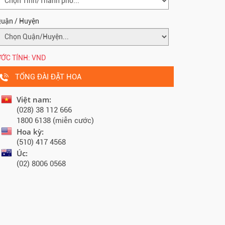
uận / Huyện
ỚC TÍNH:
VND
TỔNG ĐÀI ĐẶT HOA
Việt nam:
(028) 38 112 666
1800 6138 (miễn cước)
Hoa kỳ:
(510) 417 4568
Úc:
(02) 8006 0568