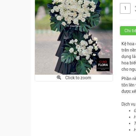
Chi t
Kệ hoa 
trên nề
dụng là
hoa biể
cho ngư
Click to zoom
Phần nề
tôn lên
được xế
Dịch vụ
G
H
T
H