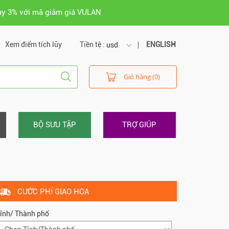
ay 3% với mã giảm giá VULAN
Xem điểm tích lũy
Tiền tệ :
ENGLISH
usd
usd
Giỏ hàng (0)
vnd
BỘ SƯU TẬP
TRỢ GIÚP
CƯỚC PHÍ GIAO HOA
ỉnh/ Thành phố