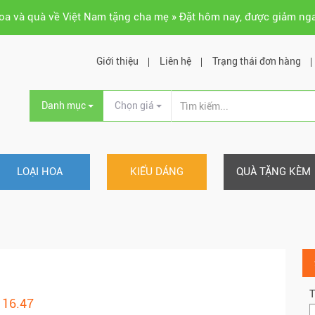
hoa và quà về Việt Nam tặng cha mẹ » Đặt hôm nay, được giảm ng
Giới thiệu
Liên hệ
Trạng thái đơn hàng
Danh mục
Chọn giá
LOẠI HOA
KIỂU DÁNG
QUÀ TẶNG KÈM
T
116.47