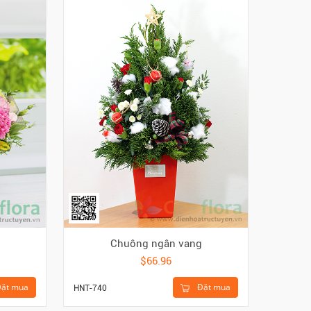
Chuông ngân vang
$66.96
ặt mua
Đặt mua
HTA-221
HNT-740