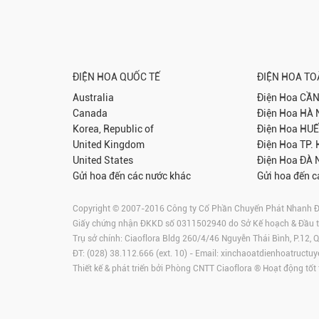
ĐIỆN HOA QUỐC TẾ
ĐIỆN HOA T
Australia
Điện Hoa
CẦN
Canada
Điện Hoa
HÀ 
Korea, Republic of
Điện Hoa
HUẾ
United Kingdom
Điện Hoa
TP.
United States
Điện Hoa
ĐÀ 
Gửi hoa đến các nước khác
Gửi hoa đến c
Copyright © 2007-2016 Công ty Cổ Phần Chuyển Phát Nhanh Điện
Giấy chứng nhận ĐKKD số 0311502940 do Sở Kế hoạch & Đầu 
Trụ sở chính: Ciaoflora Bldg 260/4/46 Nguyễn Thái Bình, P.12,
ĐT: (028) 38.112.666 (ext. 10) - Email:
xinchaoatdienhoatructuy
Thiết kế & phát triển bởi Phòng CNTT Ciaoflora ® Hoạt động tốt