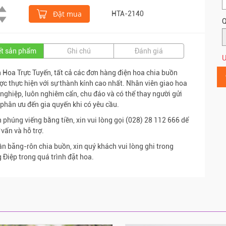
Đặt mua
HTA-2140
Q
iết sản phẩm
Ghi chú
Đánh giá
Ư
n Hoa Trực Tuyến, tất cả các đơn hàng điện hoa chia buồn
ợc thực hiện với sự thành kính cao nhất. Nhân viên giao hoa
nghiệp, luôn nghiêm cẩn, chu đáo và có thể thay người gửi
phân ưu đến gia quyến khi có yêu cầu.
 phúng viếng bằng tiền, xin vui lòng gọi (028) 28 112 666 dể
 vấn và hỗ trợ.
ần băng-rôn chia buồn, xin quý khách vui lòng ghi trong
 Điệp trong quá trình đặt hoa.