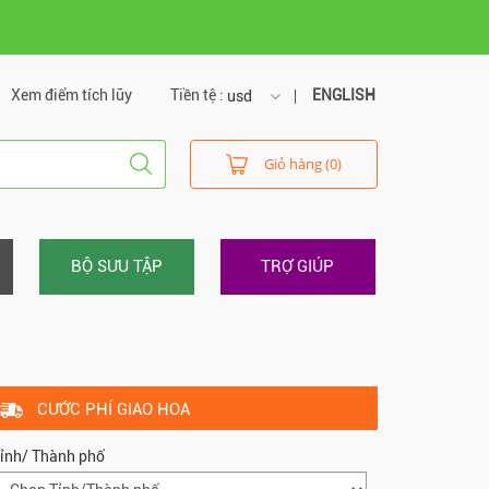
Xem điểm tích lũy
Tiền tệ :
ENGLISH
usd
usd
Giỏ hàng (0)
vnd
BỘ SƯU TẬP
TRỢ GIÚP
CƯỚC PHÍ GIAO HOA
ỉnh/ Thành phố