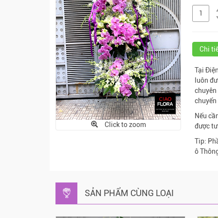
Chi t
Tại Điệ
luôn đư
chuyên 
chuyển 
Nếu cần
Click to zoom
được tư
Tip: Ph
ô Thông
SẢN PHẨM CÙNG LOẠI