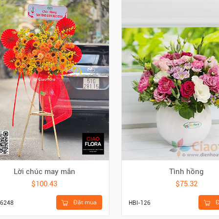
Lời chúc may mắn
Tình hồng
$100.43
$75.32
Đặt mua
Đ
6248
HBI-126