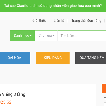
Tại sao Ciaoflora chỉ sử dụng nhân viên giao hoa của mình?
Giới thiệu
Liên hệ
Trạng thái đơn hàng
Danh mục
Chọn giá
LOẠI HOA
KIỂU DÁNG
QUÀ TẶNG KÈM
 Viếng 3 tầng
T
323.62