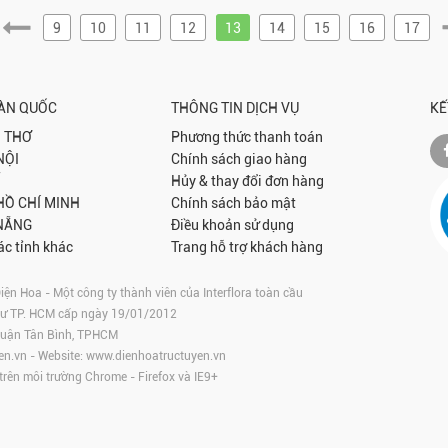
9
10
11
12
13
14
15
16
17
OÀN QUỐC
THÔNG TIN DỊCH VỤ
KẾ
 THƠ
Phương thức thanh toán
NỘI
Chính sách giao hàng
Hủy & thay đổi đơn hàng
 HỒ CHÍ MINH
Chính sách bảo mật
NẴNG
Điều khoản sử dụng
ác tỉnh khác
Trang hỗ trợ khách hàng
 Hoa - Một công ty thành viên của Interflora toàn cầu
tư TP. HCM cấp ngày 19/01/2012
 Quận Tân Bình, TPHCM
en.vn
- Website:
www.dienhoatructuyen.vn
 trên môi trường
Chrome
-
Firefox
và IE9+