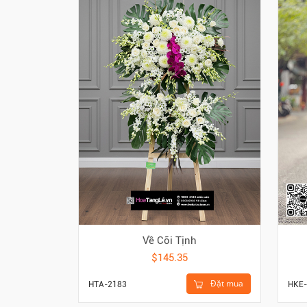
Về Cõi Tịnh
$145.35
Đặt mua
HTA-2183
HKE-