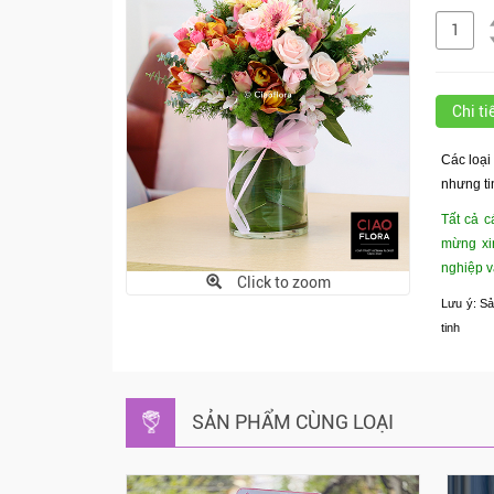
Chi t
Các loại
nhưng ti
Tất cả c
mừng xi
nghiệp v
Click to zoom
Lưu ý: Sả
tinh
SẢN PHẨM CÙNG LOẠI