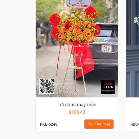
Lời chúc may mắn
$100.43
Đặt mua
HKE-6248
HBO