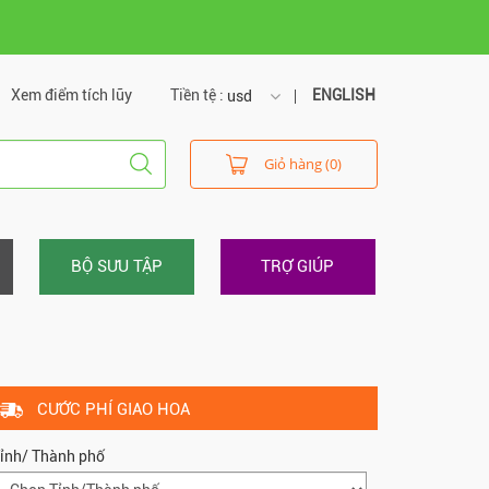
Xem điểm tích lũy
Tiền tệ :
ENGLISH
usd
usd
Giỏ hàng (0)
vnd
BỘ SƯU TẬP
TRỢ GIÚP
CƯỚC PHÍ GIAO HOA
ỉnh/ Thành phố