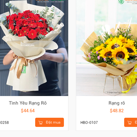
Tình Yêu Rạng Rỡ
Rạng rỡ
$44.64
$48.82
Đặt mua
Đ
-0258
HBO-0107