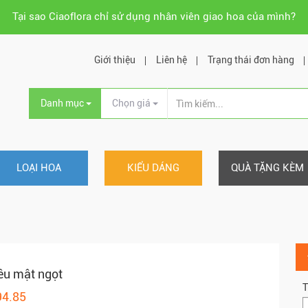
Tại sao Ciaoflora chỉ sử dụng nhân viên giao hoa của mình?
Giới thiệu
Liên hệ
Trạng thái đơn hàng
Danh mục
Chọn giá
LOẠI HOA
KIỂU DÁNG
QUÀ TẶNG KÈM
êu mật ngọt
T
94.85