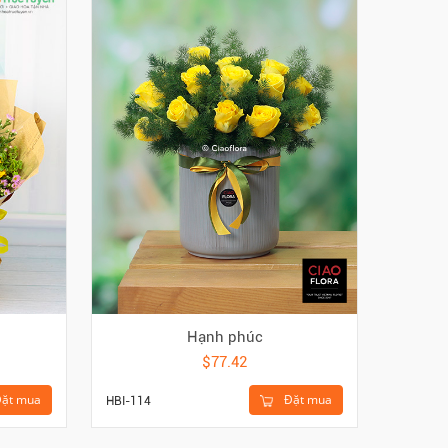
Hạnh phúc
$77.42
Đặt mua
ặt mua
HBI-114
HTA-217