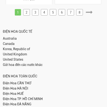
1
2
3
4
5
6
7
8
ĐIỆN HOA QUỐC TẾ
Australia
Canada
Korea, Republic of
United Kingdom
United States
Gửi hoa đến các nước khác
ĐIỆN HOA TOÀN QUỐC
Điện Hoa
CẦN THƠ
Điện Hoa
HÀ NỘI
Điện Hoa
HUẾ
Điện Hoa
TP. HỒ CHÍ MINH
Điện Hoa
ĐÀ NẴNG