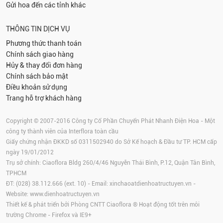
Gửi hoa đến các tỉnh khác
THÔNG TIN DỊCH VỤ
Phương thức thanh toán
Chính sách giao hàng
Hủy & thay đổi đơn hàng
Chính sách bảo mật
Điều khoản sử dụng
Trang hỗ trợ khách hàng
Copyright © 2007-2016 Công ty Cổ Phần Chuyển Phát Nhanh Điện Hoa - Một
công ty thành viên của Interflora toàn cầu
Giấy chứng nhận ĐKKD số 0311502940 do Sở Kế hoạch & Đầu tư TP. HCM cấp
ngày 19/01/2012
Trụ sở chính: Ciaoflora Bldg 260/4/46 Nguyễn Thái Bình, P.12, Quận Tân Bình,
TPHCM
ĐT: (028) 38.112.666 (ext. 10) - Email:
xinchaoatdienhoatructuyen.vn
-
Website:
www.dienhoatructuyen.vn
Thiết kế & phát triển bởi Phòng CNTT Ciaoflora ® Hoạt động tốt trên môi
trường
Chrome
-
Firefox
và IE9+