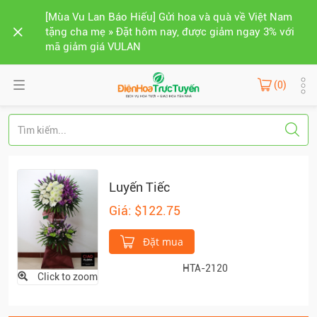
[Mùa Vu Lan Báo Hiếu] Gửi hoa và quà về Việt Nam
tặng cha mẹ » Đặt hôm nay, được giảm ngay 3% với
mã giảm giá VULAN
(0)
Luyến Tiếc
Giá: $122.75
Đặt mua
HTA-2120
Click to zoom