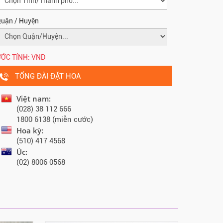
uận / Huyện
ỚC TÍNH:
VND
TỔNG ĐÀI ĐẶT HOA
Việt nam:
(028) 38 112 666
1800 6138 (miễn cước)
Hoa kỳ:
(510) 417 4568
Úc:
(02) 8006 0568