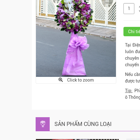
Chi t
Tại Điệ
luôn đư
chuyên 
chuyển 
Nếu cần
Click to zoom
được tư
Tip:
Phầ
ô Thông
SẢN PHẨM CÙNG LOẠI