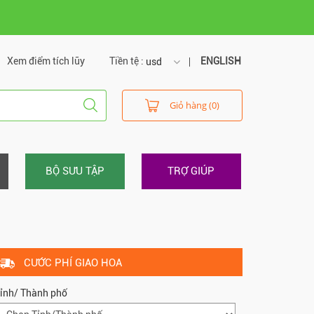
Xem điểm tích lũy
Tiền tệ :
ENGLISH
usd
usd
Giỏ hàng (0)
vnd
BỘ SƯU TẬP
TRỢ GIÚP
CƯỚC PHÍ GIAO HOA
ỉnh/ Thành phố