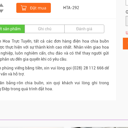
Đặt mua
HTA-292
Q
iết sản phẩm
Ghi chú
Đánh giá
Ư
n Hoa Trực Tuyến, tất cả các đơn hàng điện hoa chia buồn
ợc thực hiện với sự thành kính cao nhất. Nhân viên giao hoa
nghiệp, luôn nghiêm cẩn, chu đáo và có thể thay người gửi
phân ưu đến gia quyến khi có yêu cầu.
 phúng viếng bằng tiền, xin vui lòng gọi (028) 28 112 666 dể
 vấn và hỗ trợ.
n băng-rôn chia buồn, xin quý khách vui lòng ghi trong
 Điệp trong quá trình đặt hoa.