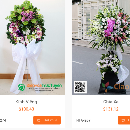
Kính Viếng
Chia Xa
$100.43
$131.12
Đặt mua
Đ
274
HTA-267