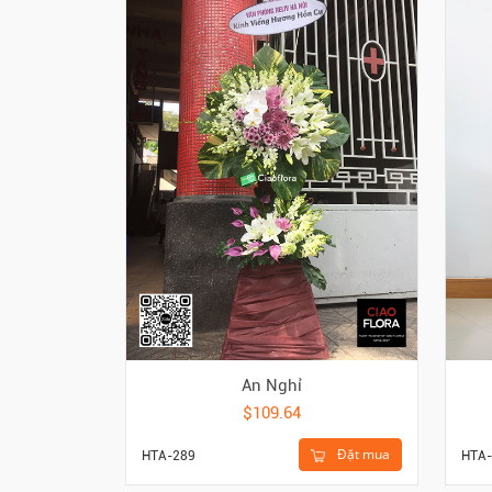
An Nghỉ
$109.64
Đặt mua
HTA-289
HTA-