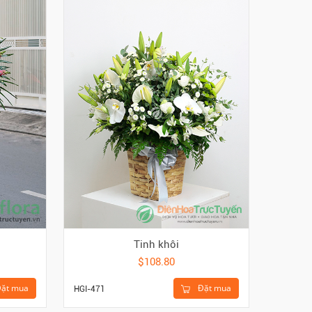
Tinh khôi
$108.80
ặt mua
Đặt mua
HTA-210
HGI-471