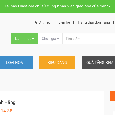
Tại sao Ciaoflora chỉ sử dụng nhân viên giao hoa của mình?
Giới thiệu
Liên hệ
Trạng thái đơn hàng
Danh mục
Chọn giá
LOẠI HOA
KIỂU DÁNG
QUÀ TẶNG KÈM
nh Hằng
T
114.38