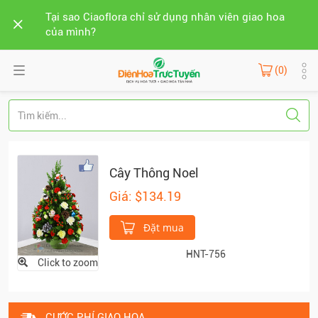
Tại sao Ciaoflora chỉ sử dụng nhân viên giao hoa
của mình?
(0)
Cây Thông Noel
Giá: $134.19
Đặt mua
HNT-756
Click to zoom
CƯỚC PHÍ GIAO HOA