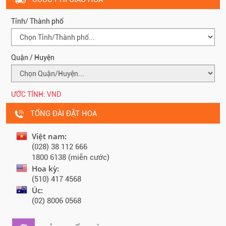
Tỉnh/ Thành phố
Quận / Huyện
ƯỚC TÍNH:
VND
TỔNG ĐÀI ĐẶT HOA
Việt nam:
(028) 38 112 666
1800 6138 (miễn cước)
Hoa kỳ:
(510) 417 4568
Úc:
(02) 8006 0568