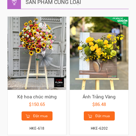
SẢN PHẨM CÙNG LOẠI
Kệ hoa chúc mừng
Ánh Trăng Vàng
$150.65
$86.48
Đặt mua
Đặt mua
HKE-618
HKE-6202