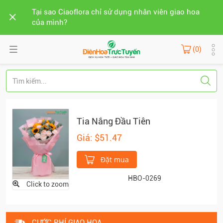
Tại sao Ciaoflora chỉ sử dụng nhân viên giao hoa
của mình?
(0)
Tia Nắng Đầu Tiên
Giá: $51.47
Đặt mua
HBO-0269
Click to zoom
CƯỚC PHÍ GIAO HOA