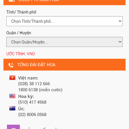
Tỉnh/ Thành phố
Quận / Huyện
ƯỚC TÍNH:
VND
TỔNG ĐÀI ĐẶT HOA
Việt nam:
(028) 38 112 666
1800 6138 (miễn cước)
Hoa kỳ:
(510) 417 4568
Úc:
(02) 8006 0568