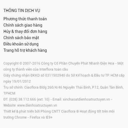
THÔNG TIN DỊCH VỤ
Phương thức thanh toán
Chính sách giao hàng
Hủy & thay đổi đơn hàng
Chính sách bảo mật
Điều khoản sử dụng
Trang hỗ trợ khách hàng
Copyright © 2007-2016 Công ty Cổ Phần Chuyển Phát Nhanh Điện Hoa - Một
công ty thành viên của Interflora toàn cầu
Giấy chứng nhận ĐKKD số 0311502940 do Sở Kế hoạch & Đầu tư TP. HCM cấp
ngày 19/01/2012
Trụ sở chính: Ciaoflora Bldg 260/4/46 Nguyễn Thái Bình, P.12, Quận Tân Bình,
TPHCM
ĐT: (028) 38.112.666 (ext. 10) - Email:
xinchaoatdienhoatructuyen.vn
-
Website:
www.dienhoatructuyen.vn
Thiết kế & phát triển bởi Phòng CNTT Ciaoflora ® Hoạt động tốt trên môi
trường
Chrome
-
Firefox
và IE9+