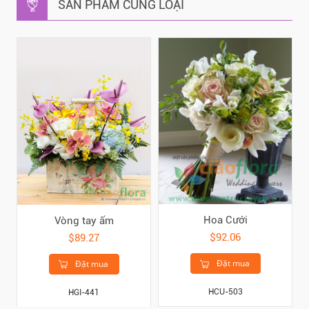
SẢN PHẨM CÙNG LOẠI
Hoa Cưới
Vòng tay ấm
$92.06
$89.27
Đặt mua
Đặt mua
HCU-503
HGI-441