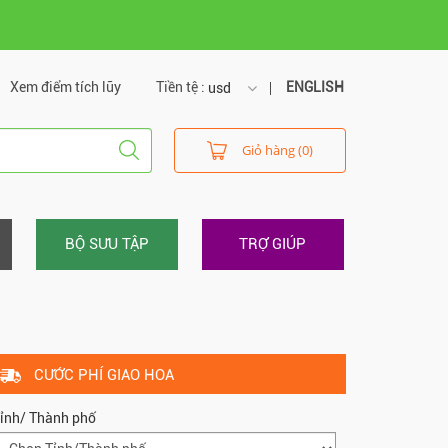
Xem điểm tích lũy
Tiền tệ :
ENGLISH
usd
usd
Giỏ hàng (0)
vnd
BỘ SƯU TẬP
TRỢ GIÚP
CƯỚC PHÍ GIAO HOA
ỉnh/ Thành phố