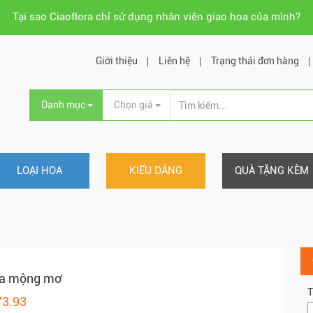
Tại sao Ciaoflora chỉ sử dụng nhân viên giao hoa của mình?
Giới thiệu
Liên hệ
Trạng thái đơn hàng
Danh mục
Chọn giá
LOẠI HOA
KIỂU DÁNG
QUÀ TẶNG KÈM
oa mộng mơ
T
73.93