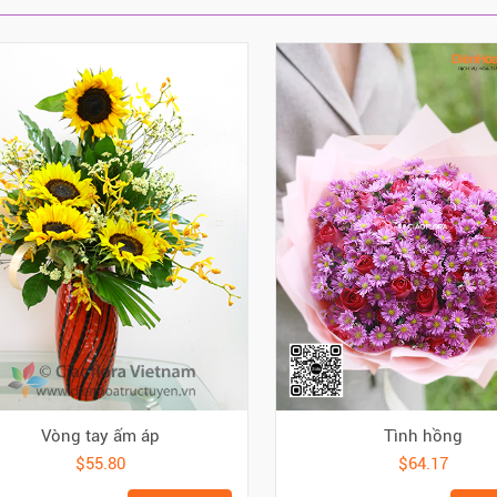
Vòng tay ấm áp
Tình hồng
$55.80
$64.17