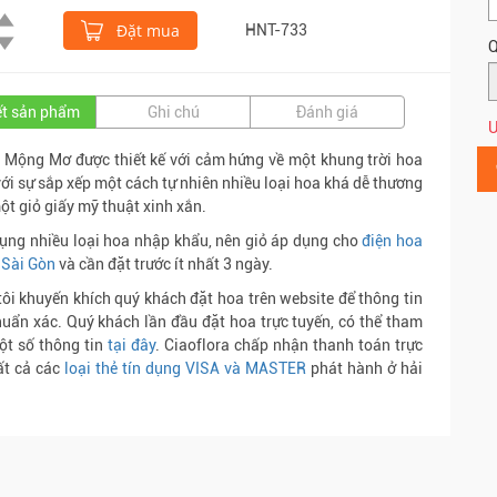
Đặt mua
HNT-733
Q
iết sản phẩm
Ghi chú
Đánh giá
Ư
 Mộng Mơ được thiết kế với cảm hứng về một khung trời hoa
ới sự sắp xếp một cách tự nhiên nhiều loại hoa khá dễ thương
ột giỏ giấy mỹ thuật xinh xắn.
ụng nhiều loại hoa nhập khẩu, nên giỏ áp dụng cho
điện hoa
 Sài Gòn
và cần đặt trước ít nhất 3 ngày.
ôi khuyến khích quý khách đặt hoa trên website để thông tin
uẩn xác. Quý khách lần đầu đặt hoa trực tuyến, có thể tham
ột số thông tin
tại đây
. Ciaoflora chấp nhận thanh toán trực
ất cả các
loại thẻ tín dụng VISA và MASTER
phát hành ở hải