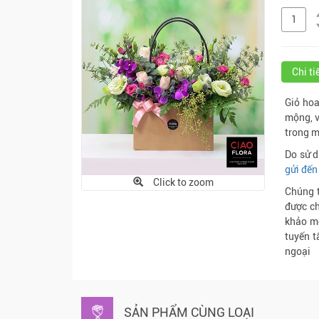
Chi t
Giỏ hoa
mộng, v
trong m
Do sử d
gửi đến
Click to zoom
Chúng t
được ch
khảo m
tuyến t
ngoại
SẢN PHẨM CÙNG LOẠI