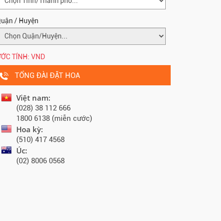
uận / Huyện
ỚC TÍNH:
VND
TỔNG ĐÀI ĐẶT HOA
Việt nam:
(028) 38 112 666
1800 6138 (miễn cước)
Hoa kỳ:
(510) 417 4568
Úc:
(02) 8006 0568