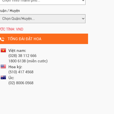
uận / Huyện
ỚC TÍNH:
VND
TỔNG ĐÀI ĐẶT HOA
Việt nam:
(028) 38 112 666
1800 6138 (miễn cước)
Hoa kỳ:
(510) 417 4568
Úc:
(02) 8006 0568