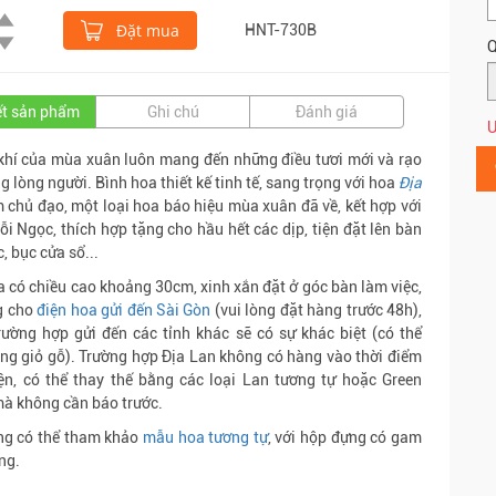
Đặt mua
HNT-730B
Q
iết sản phẩm
Ghi chú
Đánh giá
Ư
hí của mùa xuân luôn mang đến những điều tươi mới và rạo
ng lòng người. Bình hoa thiết kế tinh tế, sang trọng với hoa
Địa
 chủ đạo, một loại hoa báo hiệu mùa xuân đã về, kết hợp với
ỗi Ngọc, thích hợp tặng cho hầu hết các dịp, tiện đặt lên bàn
, bục cửa sổ...
 có chiều cao khoảng 30cm, xinh xắn đặt ở góc bàn làm việc,
g cho
điện hoa gửi đến Sài Gòn
(vui lòng đặt hàng trước 48h),
rường hợp gửi đến các tỉnh khác sẽ có sự khác biệt (có thể
ng giỏ gỗ). Trường hợp Địa Lan không có hàng vào thời điểm
ện, có thể thay thế bằng các loại Lan tương tự hoặc Green
à không cần báo trước.
ng có thể tham khảo
mẫu hoa tương tự
, với hộp đựng có gam
ng.