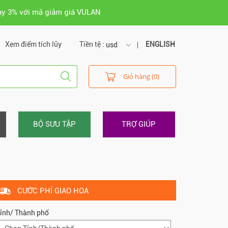
ay 3% với mã giảm giá VULAN
Xem điểm tích lũy
Tiền tệ :
ENGLISH
usd
usd
Giỏ hàng (0)
vnd
BỘ SƯU TẬP
TRỢ GIÚP
CƯỚC PHÍ GIAO HOA
ỉnh/ Thành phố