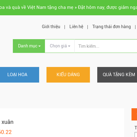
hoa và quà về Việt Nam tặng cha mẹ » Đặt hôm nay, được giảm ng
Giới thiệu
Liên hệ
Trạng thái đơn hàng
Danh mục
Chọn giá
LOẠI HOA
KIỂU DÁNG
QUÀ TẶNG KÈM
 xuân
T
50.22