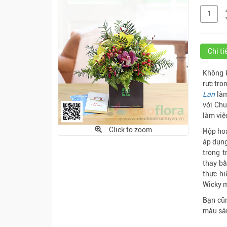
Chi t
Không k
rực tro
Lan
làm
với Chu
làm việc
Click to zoom
Hộp hoa
áp dụn
trong t
thay bằ
thực hi
Wicky m
Bạn cũ
màu sá