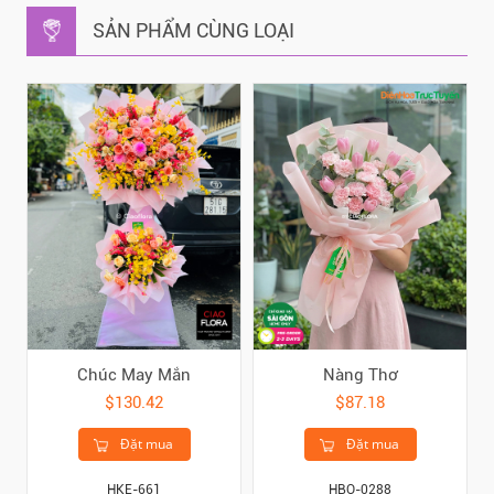
SẢN PHẨM CÙNG LOẠI
Chúc May Mắn
Nàng Thơ
$130.42
$87.18
Đặt mua
Đặt mua
HKE-661
HBO-0288