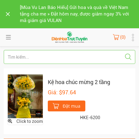
[Mùa Vu Lan Báo Hiếu] Gửi hoa và quà về Việt Nam
tặng cha mẹ » Đặt hôm nay, được giảm ngay 3% với
mã giảm giá VULAN
(0)
Kệ hoa chúc mừng 2 tầng
Giá: $97.64
Đặt mua
HKE-6200
Click to zoom