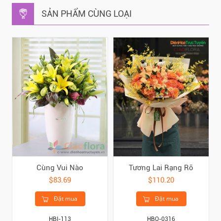
SẢN PHẨM CÙNG LOẠI
Cùng Vui Nào
Tương Lai Rạng Rỡ
$83.69
$110.20
Đặt mua
Đặt mua
HBI-113
HBO-0316