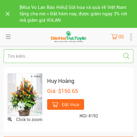
[Mùa Vu Lan Báo Hiếu] Gửi hoa và quà về Việt Nam
tặng cha mẹ » Đặt hôm nay, được giảm ngay 3% với
mã giảm giá VULAN
(0)
Huy Hoàng
Giá: $150.65
Đặt mua
HGI-4192
Click to zoom