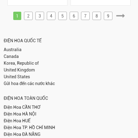
1
2
3
4
5
6
7
8
9
ĐIỆN HOA QUỐC TẾ
Australia
Canada
Korea, Republic of
United Kingdom
United States
Gửi hoa đến các nước khác
ĐIỆN HOA TOÀN QUỐC
Điện Hoa
CẦN THƠ
Điện Hoa
HÀ NỘI
Điện Hoa
HUẾ
Điện Hoa
TP. HỒ CHÍ MINH
Điện Hoa
ĐÀ NẴNG