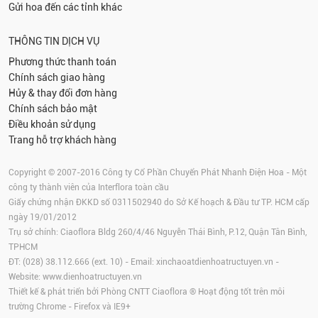
Gửi hoa đến các tỉnh khác
THÔNG TIN DỊCH VỤ
Phương thức thanh toán
Chính sách giao hàng
Hủy & thay đổi đơn hàng
Chính sách bảo mật
Điều khoản sử dụng
Trang hỗ trợ khách hàng
Copyright © 2007-2016 Công ty Cổ Phần Chuyển Phát Nhanh Điện Hoa - Một
công ty thành viên của Interflora toàn cầu
Giấy chứng nhận ĐKKD số 0311502940 do Sở Kế hoạch & Đầu tư TP. HCM cấp
ngày 19/01/2012
Trụ sở chính: Ciaoflora Bldg 260/4/46 Nguyễn Thái Bình, P.12, Quận Tân Bình,
TPHCM
ĐT: (028) 38.112.666 (ext. 10) - Email:
xinchaoatdienhoatructuyen.vn
-
Website:
www.dienhoatructuyen.vn
Thiết kế & phát triển bởi Phòng CNTT Ciaoflora ® Hoạt động tốt trên môi
trường
Chrome
-
Firefox
và IE9+