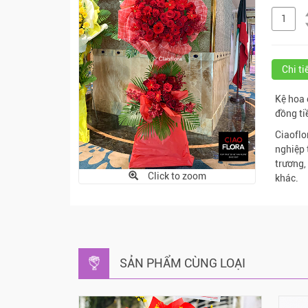
Chi t
Kệ hoa 
đồng ti
Ciaoflo
nghiệp 
trương,
Click to zoom
khác.
SẢN PHẨM CÙNG LOẠI