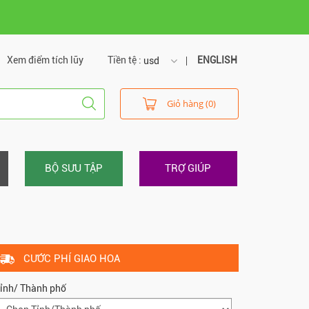
Xem điểm tích lũy
Tiền tệ :
ENGLISH
usd
usd
Giỏ hàng (0)
vnd
BỘ SƯU TẬP
TRỢ GIÚP
CƯỚC PHÍ GIAO HOA
ỉnh/ Thành phố