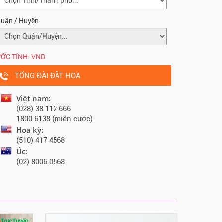
uận / Huyện
ỚC TÍNH:
VND
TỔNG ĐÀI ĐẶT HOA
Việt nam:
(028) 38 112 666
1800 6138 (miễn cước)
Hoa kỳ:
(510) 417 4568
Úc:
(02) 8006 0568