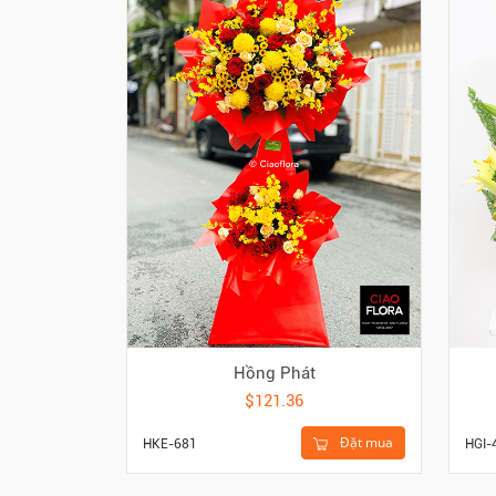
Hồng Phát
$121.36
Đặt mua
HKE-681
HGI-