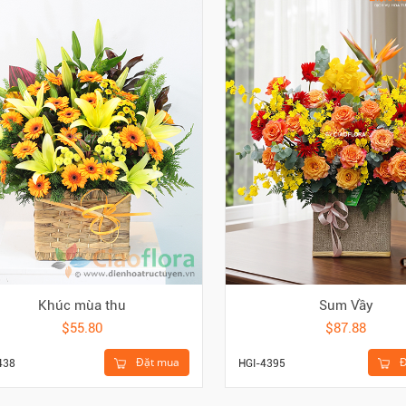
Khúc mùa thu
Sum Vầy
$55.80
$87.88
Đặt mua
Đ
438
HGI-4395