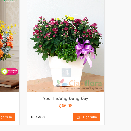
Yêu Thương Đong Đầy
$66.96
ặt mua
Đặt mua
PLA-953
GQ-CFD