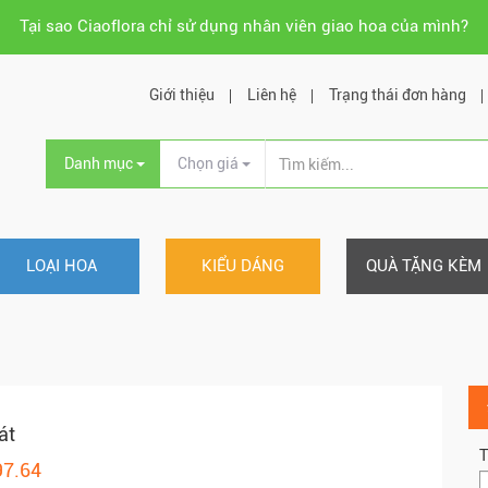
Tại sao Ciaoflora chỉ sử dụng nhân viên giao hoa của mình?
Giới thiệu
Liên hệ
Trạng thái đơn hàng
Danh mục
Chọn giá
LOẠI HOA
KIỂU DÁNG
QUÀ TẶNG KÈM
át
T
97.64