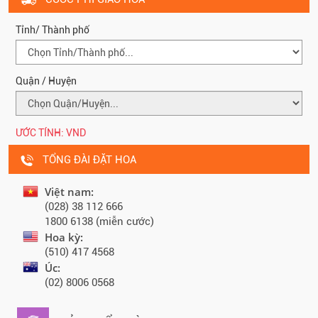
Tỉnh/ Thành phố
Quận / Huyện
ƯỚC TÍNH:
VND
TỔNG ĐÀI ĐẶT HOA
Việt nam:
(028) 38 112 666
1800 6138 (miễn cước)
Hoa kỳ:
(510) 417 4568
Úc:
(02) 8006 0568