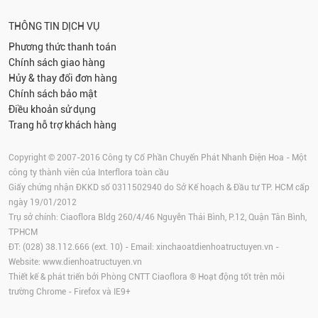
THÔNG TIN DỊCH VỤ
Phương thức thanh toán
Chính sách giao hàng
Hủy & thay đổi đơn hàng
Chính sách bảo mật
Điều khoản sử dụng
Trang hỗ trợ khách hàng
Copyright © 2007-2016 Công ty Cổ Phần Chuyển Phát Nhanh Điện Hoa - Một
công ty thành viên của Interflora toàn cầu
Giấy chứng nhận ĐKKD số 0311502940 do Sở Kế hoạch & Đầu tư TP. HCM cấp
ngày 19/01/2012
Trụ sở chính: Ciaoflora Bldg 260/4/46 Nguyễn Thái Bình, P.12, Quận Tân Bình,
TPHCM
ĐT: (028) 38.112.666 (ext. 10) - Email:
xinchaoatdienhoatructuyen.vn
-
Website:
www.dienhoatructuyen.vn
Thiết kế & phát triển bởi Phòng CNTT Ciaoflora ® Hoạt động tốt trên môi
trường
Chrome
-
Firefox
và IE9+