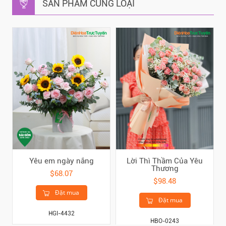
SẢN PHẨM CÙNG LOẠI
Yêu em ngày nắng
Lời Thì Thầm Của Yêu
Thương
$68.07
$98.48
Đặt mua
Đặt mua
HGI-4432
HBO-0243