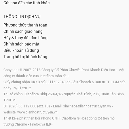
Gửi hoa đến các tỉnh khác
THÔNG TIN DỊCH VỤ
Phương thức thanh toán
Chính sách giao hàng
Hủy & thay đổi đơn hàng
Chính sách bảo mật
Điều khoản sử dụng
Trang hỗ trợ khách hàng
Copyright © 2007-2016 Công ty Cổ Phần Chuyển Phát Nhanh Điện Hoa - Một
công ty thành viên của Interflora toàn cầu
Giấy chứng nhận ĐKKD số 0311502940 do Sở Kế hoạch & Đầu tư TP. HCM cấp
ngày 19/01/2012
Trụ sở chính: Ciaoflora Bldg 260/4/46 Nguyễn Thái Bình, P.12, Quận Tân Bình,
TPHCM
ĐT: (028) 38.112.666 (ext. 10) - Email:
xinchaoatdienhoatructuyen.vn
-
Website:
www.dienhoatructuyen.vn
Thiết kế & phát triển bởi Phòng CNTT Ciaoflora ® Hoạt động tốt trên môi
trường
Chrome
-
Firefox
và IE9+