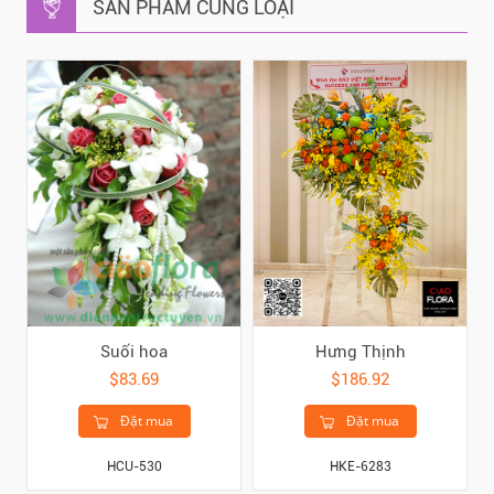
SẢN PHẨM CÙNG LOẠI
Suối hoa
Hưng Thịnh
$83.69
$186.92
Đặt mua
Đặt mua
HCU-530
HKE-6283