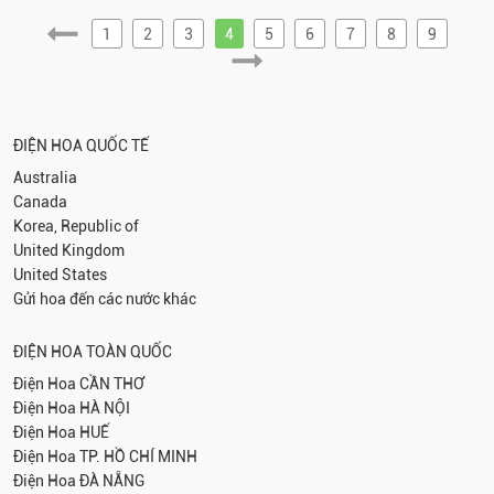
1
2
3
4
5
6
7
8
9
ĐIỆN HOA QUỐC TẾ
Australia
Canada
Korea, Republic of
United Kingdom
United States
Gửi hoa đến các nước khác
ĐIỆN HOA TOÀN QUỐC
Điện Hoa
CẦN THƠ
Điện Hoa
HÀ NỘI
Điện Hoa
HUẾ
Điện Hoa
TP. HỒ CHÍ MINH
Điện Hoa
ĐÀ NẴNG