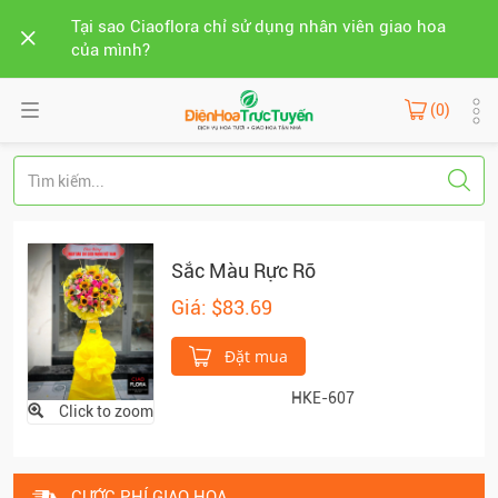
Tại sao Ciaoflora chỉ sử dụng nhân viên giao hoa
của mình?
(0)
Sắc Màu Rực Rỡ
Giá: $83.69
Đặt mua
HKE-607
Click to zoom
CƯỚC PHÍ GIAO HOA