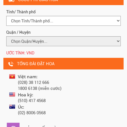
Tỉnh/ Thành phố
Quận / Huyện
ƯỚC TÍNH:
VND
TỔNG ĐÀI ĐẶT HOA
Việt nam:
(028) 38 112 666
1800 6138 (miễn cước)
Hoa kỳ:
(510) 417 4568
Úc:
(02) 8006 0568