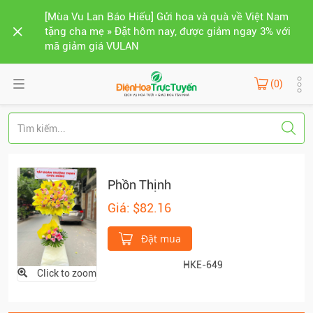
[Mùa Vu Lan Báo Hiếu] Gửi hoa và quà về Việt Nam
tặng cha mẹ » Đặt hôm nay, được giảm ngay 3% với
mã giảm giá VULAN
(0)
Phồn Thịnh
Giá: $82.16
Đặt mua
HKE-649
Click to zoom