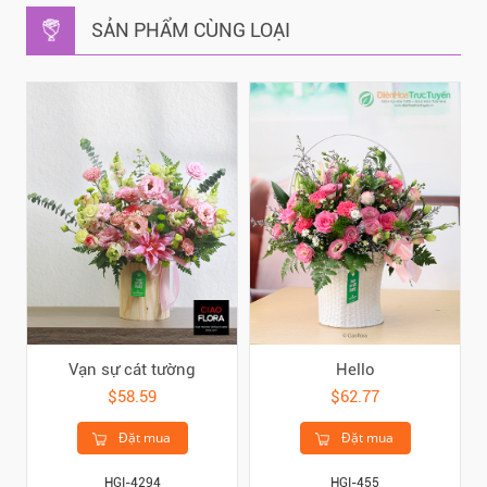
SẢN PHẨM CÙNG LOẠI
Vạn sự cát tường
Hello
$58.59
$62.77
Đặt mua
Đặt mua
HGI-4294
HGI-455